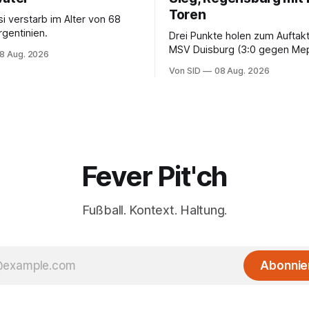
Toren
i verstarb im Alter von 68
rgentinien.
Drei Punkte holen zum Auftak
MSV Duisburg (3:0 gegen Me
8 Aug. 2026
der VfB Stuttgart II (3:2 gege
Von SID
08 Aug. 2026
Fever Pit'ch
Fußball. Kontext. Haltung.
Abonnie