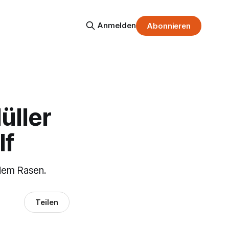
Anmelden
Abonnieren
üller
lf
 dem Rasen.
Teilen