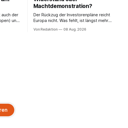
Machtdemonstration?
t auch der
Der Rückzug der Investorenpläne reicht
ppen) und
Europa nicht. Was fehlt, ist längst mehr
n Havelse).
als eine Bedingung: der Rücktritt eines
Von Redaktion
08 Aug. 2026
einzelnen Mannes
ren