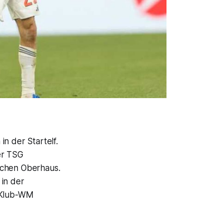
n der Startelf.
er TSG
schen Oberhaus.
 in der
e Klub-WM