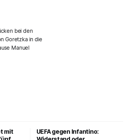
ücken bei den
 Goretzka in die
pause Manuel
t mit
UEFA gegen Infantino:
fünf
Widerstand oder