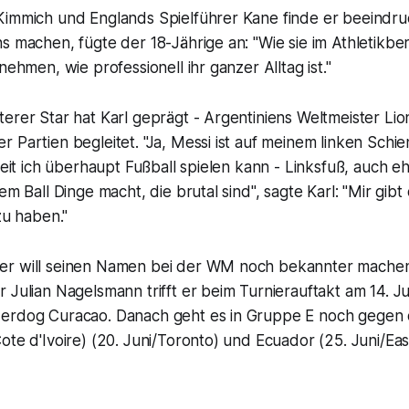
Kimmich und Englands Spielführer Kane finde er beeindru
s machen, fügte der 18-Jährige an: "Wie sie im Athletikber
nehmen, wie professionell ihr ganzer Alltag ist."
erer Star hat Karl geprägt - Argentiniens Weltmeister Lio
 Partien begleitet. "Ja, Messi ist auf meinem linken Schi
seit ich überhaupt Fußball spielen kann - Linksfuß, auch eh
em Ball Dinge macht, die brutal sind", sagte Karl: "Mir gib
zu haben."
er will seinen Namen bei der WM noch bekannter mache
 Julian Nagelsmann trifft er beim Turnierauftakt am 14. J
erdog Curacao. Danach geht es in Gruppe E noch gegen 
ote d'Ivoire) (20. Juni/Toronto) und Ecuador (25. Juni/Eas