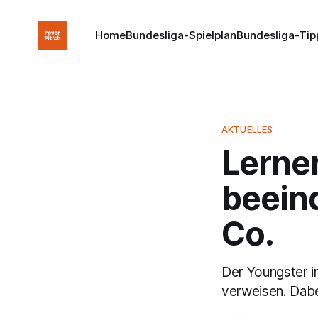
Home
Bundesliga-Spielplan
Bundesliga-Tip
AKTUELLES
Lernen
beeind
Co.
Der Youngster i
verweisen. Dabei