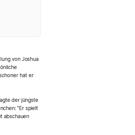
ellung von Joshua
önliche
schoner hat er
sagte der jüngste
hen: "Er spielt
gut abschauen