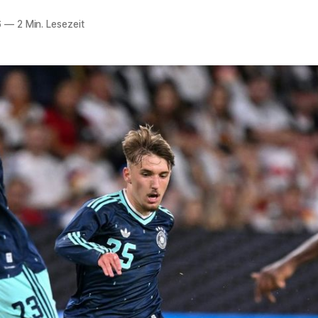
6
—
2 Min. Lesezeit