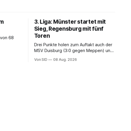
um
3. Liga: Münster startet mit
Sieg, Regensburg mit fünf
Toren
 von 68
Drei Punkte holen zum Auftakt auch der
MSV Duisburg (3:0 gegen Meppen) und
der VfB Stuttgart II (3:2 gegen Havelse).
Von SID
08 Aug. 2026