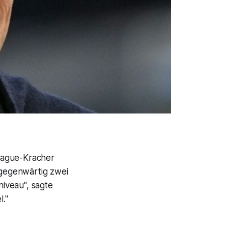
eague-Kracher
gegenwärtig zwei
iveau", sagte
."