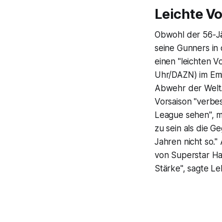
Leichte Vo
Obwohl der 56-Jä
seine Gunners in
einen "leichten V
Uhr/DAZN) im Emir
Abwehr der Welt."
Vorsaison "verbe
League sehen", me
zu sein als die G
Jahren nicht so.
von Superstar Har
Stärke", sagte L