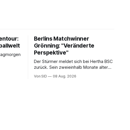
entour:
Berlins Matchwinner
ballwelt
Grönning: "Veränderte
Perspektive"
stagmorgen
Der Stürmer meldet sich bei Hertha BSC
zurück. Sein zweieinhalb Monate alter
Sohn hat daran einen Anteil.
Von SID
08 Aug. 2026