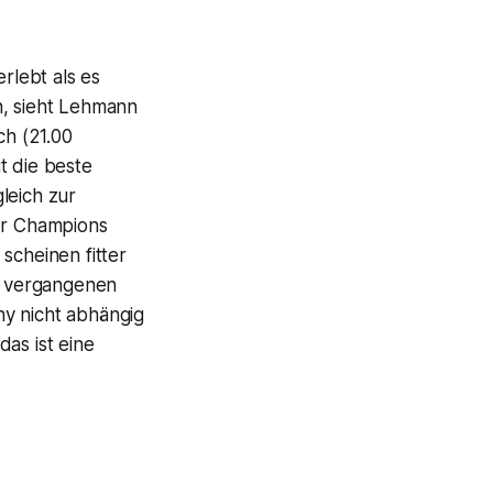
rlebt als es
n, sieht Lehmann
ch (21.00
t die beste
leich zur
der Champions
scheinen fitter
n vergangenen
ny nicht abhängig
as ist eine