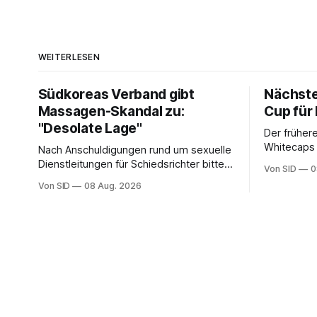
WEITERLESEN
Südkoreas Verband gibt
Nächste
Massagen-Skandal zu:
Cup für
"Desolate Lage"
Der frühere
Whitecaps 
Nach Anschuldigungen rund um sexuelle
reicht das 
Dienstleitungen für Schiedsrichter bittet
Von SID
0
Punkte.
der Fußballverband Südkoreas um
Von SID
08 Aug. 2026
Entschuldigung.