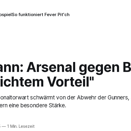
pspiel
So funktioniert Fever Pit'ch
nn: Arsenal gegen 
eichtem Vorteil"
ionaltorwart schwärmt von der Abwehr der Gunners, 
rn eine besondere Stärke.
5
—
1 Min. Lesezeit