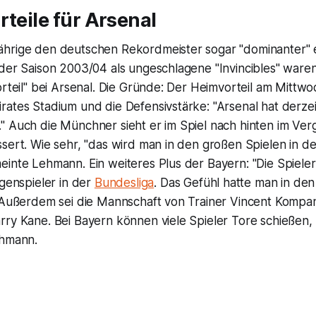
rteile für Arsenal
hrige den deutschen Rekordmeister sogar "dominanter" e
 der Saison 2003/04 als ungeschlagene "Invincibles" ware
orteil" bei Arsenal. Die Gründe: Der Heimvorteil am Mittwo
ates Stadium und die Defensivstärke: "Arsenal hat derzei
 Auch die Münchner sieht er im Spiel nach hinten im Verg
ssert. Wie sehr, "das wird man in den großen Spielen in 
inte Lehmann. Ein weiteres Plus der Bayern: "Die Spieler 
egenspieler in der
Bundesliga
. Das Gefühl hatte man in de
" Außerdem sei die Mannschaft von Trainer Vincent Kompa
ry Kane. Bei Bayern können viele Spieler Tore schießen, d
ehmann.