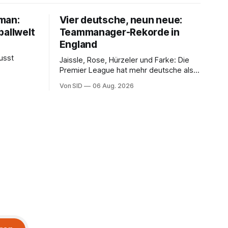
lman:
Vier deutsche, neun neue:
ballwelt
Teammanager-Rekorde in
England
usst
Jaissle, Rose, Hürzeler und Farke: Die
Premier League hat mehr deutsche als
englische Chefcoaches.
Von SID
06 Aug. 2026