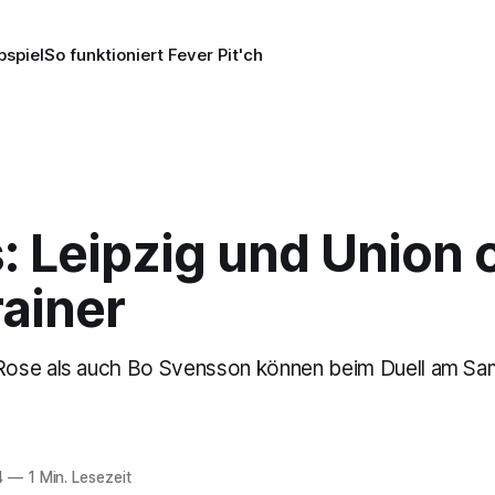
pspiel
So funktioniert Fever Pit'ch
: Leipzig und Union
ainer
ose als auch Bo Svensson können beim Duell am Sam
4
—
1 Min. Lesezeit