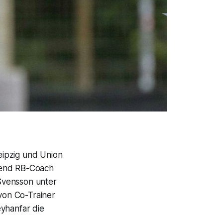
Leipzig und Union
rend RB-Coach
Svensson unter
 von Co-Trainer
eyhanfar die