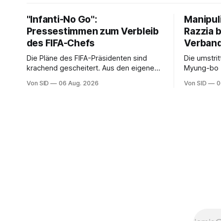
"Infanti-No Go":
Manipul
Pressestimmen zum Verbleib
Razzia 
des FIFA-Chefs
Verban
Die Pläne des FIFA-Präsidenten sind
Die umstri
krachend gescheitert. Aus den eigenen
Myung-bo z
Reihen gibt es dennoch plötzlich wieder
2024 besch
Von SID
06 Aug. 2026
Von SID
0
Unterstützung.
Ermittlung