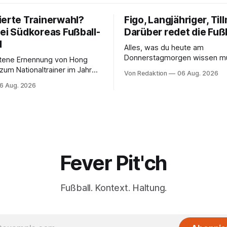
ierte Trainerwahl?
Figo, Langjähriger, Til
bei Südkoreas Fußball-
Darüber redet die Fuß
d
Alles, was du heute am
Donnerstagmorgen wissen m
ttene Ernennung von Hong
um Nationaltrainer im Jahr
Von Redaktion
06 Aug. 2026
äftigt nun auch die
6 Aug. 2026
sbehörden.
Fever Pit'ch
Fußball. Kontext. Haltung.