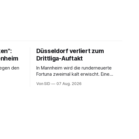
en":
Düsseldorf verliert zum
fenheim
Drittliga-Auftakt
gegen den
In Mannheim wird die runderneuerte
Fortuna zweimal kalt erwischt. Eine
vermeintliche Notbremse in der
Von SID
07 Aug. 2026
Anfangsphase sorgt für Zündstoff.