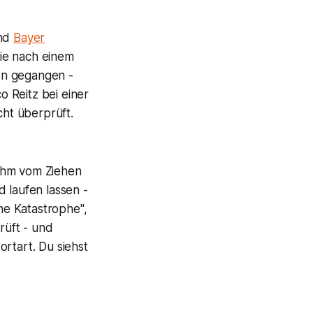
und
Bayer
ie nach einem
en gegangen -
 Reitz bei einer
ht überprüft.
e ihm vom Ziehen
 laufen lassen -
ine Katastrophe",
rüft - und
rtart. Du siehst