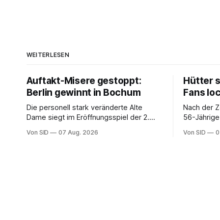
WEITERLESEN
Auftakt-Misere gestoppt:
Hütter 
Berlin gewinnt in Bochum
Fans lo
Die personell stark veränderte Alte
Nach der Z
Dame siegt im Eröffnungsspiel der 2.
56-Jährige
Bundesliga.
der Bundes
Von SID
07 Aug. 2026
Von SID
0