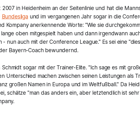
t 2007 in Heidenheim an der Seitenlinie und hat die Mann
e
Bundesliga
und im vergangenen Jahr sogar in die Confe
and Kompany anerkennende Worte: "Wie sie durchgekomme
z lange oben mitgespielt haben und dann irgendwann auc
 nun auch mit der Conference League." Es sei eine "die
o der Bayern-Coach bewundernd.
Schmidt sogar mit der Trainer-Elite. "Ich sage es mit gr
en Unterschied machen zwischen seinen Leistungen als T
anz großen Namen in Europa und im Weltfußball." Da Heid
ei, schätze "man das anders ein, aber letztendlich ist sehr v
mpany.