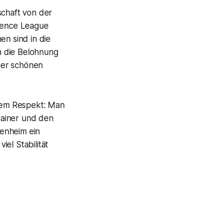
schaft von der
rence League
n sind in die
h die Belohnung
ser schönen
oßem Respekt: Man
rainer und den
enheim ein
iel Stabilität