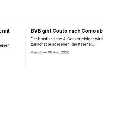
t mit
BVB gibt Couto nach Como ab
Der brasilianische Außenverteidiger wird
zunächst ausgeliehen, die Italiener
seinen
erhalten angeblich eine Kaufoption.
Von SID
06 Aug. 2026