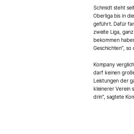
Schmidt steht sei
Oberliga bis in di
geführt. Dafür f
zweite Liga, gan
bekommen haben -
Geschichten", s
Kompany verglich 
darf keinen groß
Leistungen der g
kleinerer Verein s
drin", sagtete Ko