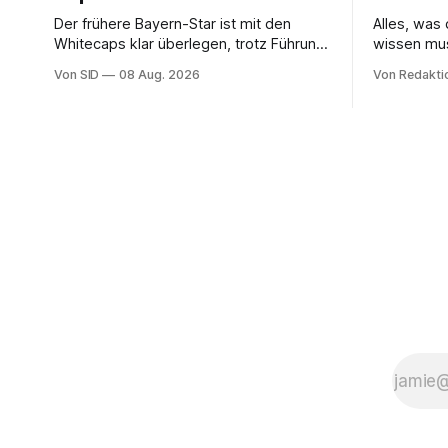
Der frühere Bayern-Star ist mit den
Alles, wa
Whitecaps klar überlegen, trotz Führung
wissen mu
reicht das aber nicht für die ersten
Von SID
08 Aug. 2026
Von Redakti
Punkte.