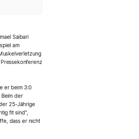
mael Saibari
spiel am
Muskelverletzung
r Pressekonferenz
te er beim 3:0
 Beim der
der 25-Jährige
g fit sind",
fe, dass er nicht