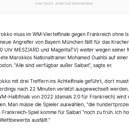
Kein Spam. Jederzeit abbestellbar.
rokko muss im WM-Viertelfinale gegen Frankreich ohne Is
eue Angreifer von Bayern München fällt für das Kracher
00 Uhr MESZ/ARD und MagentaTV) weiter wegen seiner 
dete Marokkos Nationaltrainer Mohamed Ouahbi auf eine
ston. "Alle sind verfügbar außer Saibari", sagte er.
okko mit drei Treffern ins Achtelfinale geführt, dort muss
erdings nach 22 Minuten verletzt ausgewechselt werden.
M-Halbfinals von 2022 (damals 2:0 für Frankreich) wird 
en. Man müsse die Spieler auswählen, "die hundertprozenti
 Frankreich-Spiel komme für Saibari "noch zu früh. Ich hof
Wettbewerbs ausfällt."