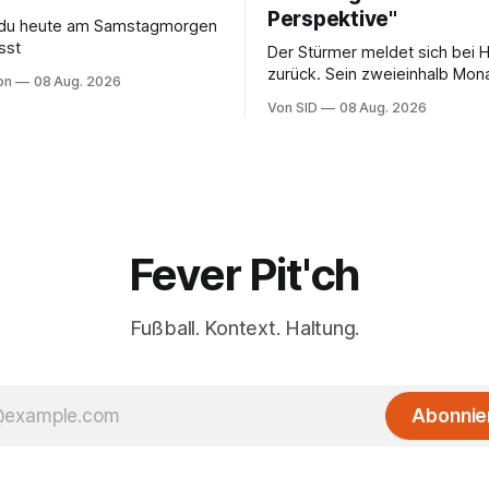
Perspektive"
s du heute am Samstagmorgen
sst
Der Stürmer meldet sich bei 
zurück. Sein zweieinhalb Mona
on
08 Aug. 2026
Sohn hat daran einen Anteil.
Von SID
08 Aug. 2026
Fever Pit'ch
Fußball. Kontext. Haltung.
Abonnie