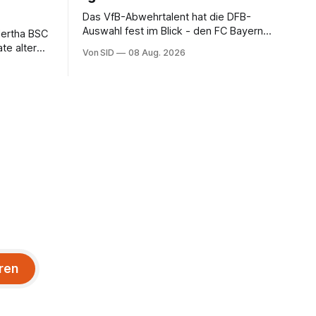
Das VfB-Abwehrtalent hat die DFB-
Auswahl fest im Blick - den FC Bayern
Hertha BSC
dagegen (noch) nicht.
te alter
Von SID
08 Aug. 2026
ren