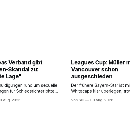
as Verband gibt
Leagues Cup: Müller m
n-Skandal zu:
Vancouver schon
te Lage"
ausgeschieden
uldigungen rund um sexuelle
Der frühere Bayern-Star ist m
ngen für Schiedsrichter bittet
Whitecaps klar überlegen, tro
llverband Südkoreas um
reicht das aber nicht, um das 
8 Aug. 2026
Von SID
08 Aug. 2026
gung.
Aus abzuwenden.