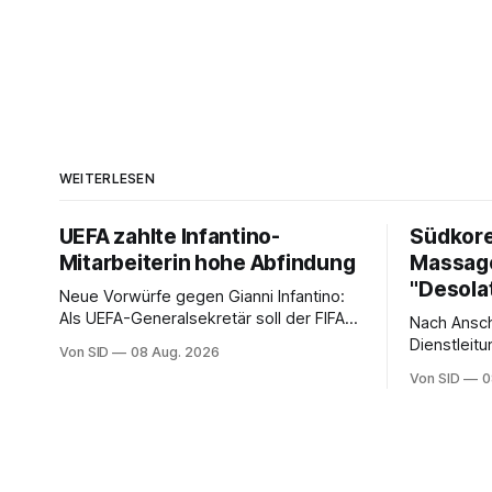
WEITERLESEN
UEFA zahlte Infantino-
Südkore
Mitarbeiterin hohe Abfindung
Massage
"Desola
Neue Vorwürfe gegen Gianni Infantino:
Als UEFA-Generalsekretär soll der FIFA-
Nach Ansch
Präsident für eine Mitarbeiterin eine
Dienstleitu
Von SID
08 Aug. 2026
hohe Abfindung ausgehandelt haben.
der Fußba
Von SID
0
Entschuldi