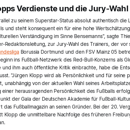
opps Verdienste und die Jury-Wahl
allel zu seinem Superstar-Status absolut authentisch die
ls und steht konsequent ein für eine hohe Wertschätzung 
ulturellen Verständigung im Sinne Bensemanns", sagte Thi
er-Redaktionsleitung, zur Jury-Wahl des Trainers, der vor s
ndesliga
Borussia Dortmund und den FSV Mainz 05 betreu
eginn ins Fußball-Netzwerk des Red-Bull-Konzerns als Gl
und ihm auch öffentliche Kritik einbrachte, habe die Ent
lusst. "Jürgen Klopp wird als Persönlichkeit und für seine 
, unabhängig von der aktuellen Wahl seines Arbeitsplatzes
 einer herausragenden Persönlichkeit des Fußballs erfolg
punkt der Gala der Deutschen Akademie für Fußball-Kultur
rt das Fußballmagazin an seinen Gründer. Bei der 20. Ver
tt Klopp die unmittelbare Nachfolge des früheren Freibur
an.