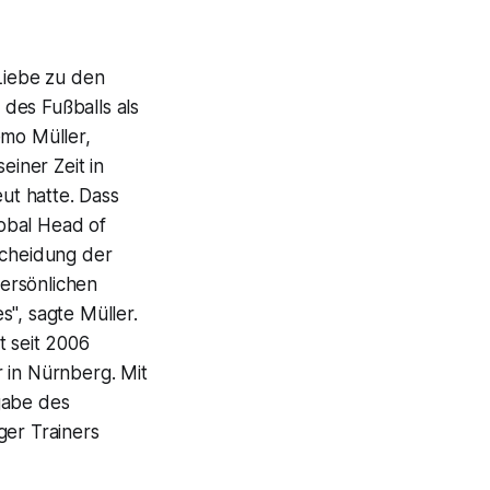
 Liebe zu den
des Fußballs als
emo Müller,
einer Zeit in
t hatte. Dass
obal Head of
scheidung der
persönlichen
", sagte Müller.
t seit 2006
 in Nürnberg. Mit
gabe des
ger Trainers