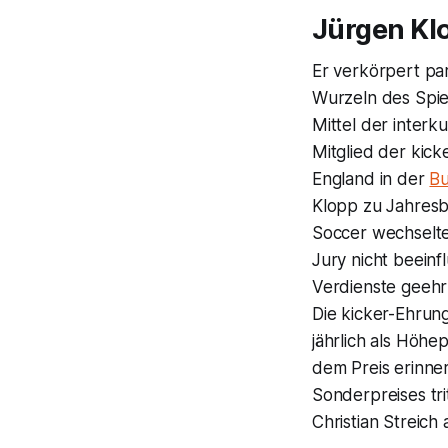
Jürgen Kl
Er verkörpert par
Wurzeln des Spie
Mittel der interk
Mitglied der kick
England in der
Bu
Klopp zu Jahresb
Soccer wechselte 
Jury nicht beeinf
Verdienste geehrt
Die kicker-Ehrung
jährlich als Höhe
dem Preis erinne
Sonderpreises tri
Christian Streich 