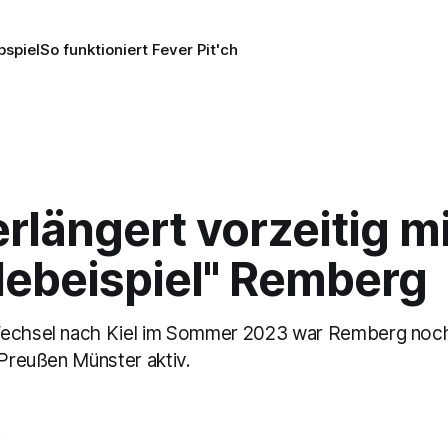
pspiel
So funktioniert Fever Pit'ch
erlängert vorzeitig mi
debeispiel" Remberg
Wechsel nach Kiel im Sommer 2023 war Remberg noch
 Preußen Münster aktiv.
5