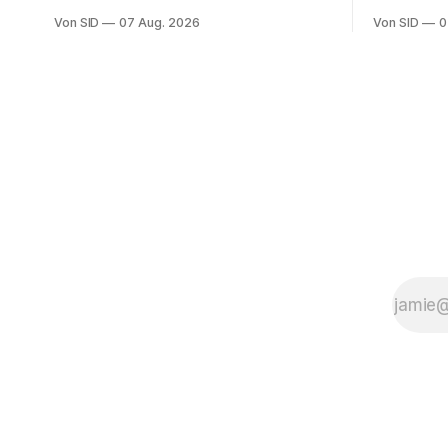
nächste Etappenziel erreicht.
hat er in F
Von SID
07 Aug. 2026
Von SID
0