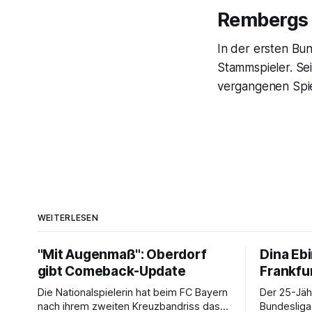
Rembergs R
In der ersten Bu
Stammspieler. Sei
vergangenen Spie
WEITERLESEN
"Mit Augenmaß": Oberdorf
Dina Eb
gibt Comeback-Update
Frankfu
Die Nationalspielerin hat beim FC Bayern
Der 25-Jäh
nach ihrem zweiten Kreuzbandriss das
Bundesliga