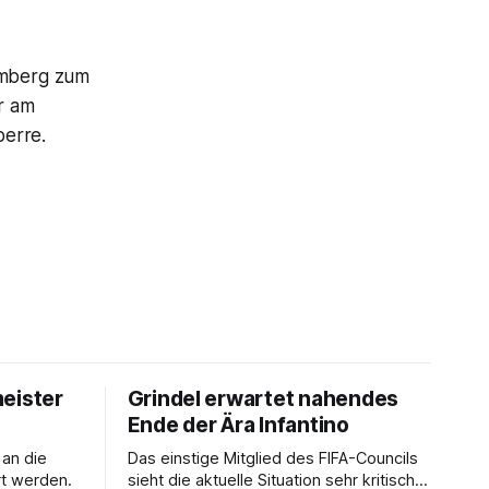
Remberg zum
ur am
perre.
eister
Grindel erwartet nahendes
Ende der Ära Infantino
 an die
Das einstige Mitglied des FIFA-Councils
rt werden.
sieht die aktuelle Situation sehr kritisch