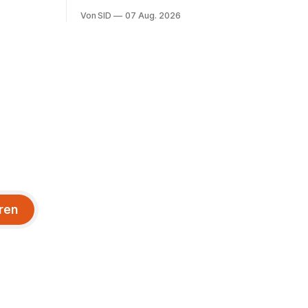
und hofft auf einen Neuanfang.
Von SID
07 Aug. 2026
ren