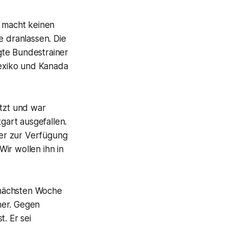
s macht keinen
e dranlassen. Die
agte Bundestrainer
exiko und Kanada
etzt und war
art ausgefallen.
er zur Verfügung
ir wollen ihn in
 nächsten Woche
ner. Gegen
. Er sei