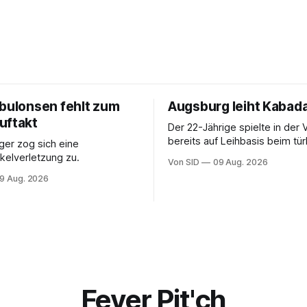
ebulonsen fehlt zum
Augsburg leiht Kabada
uftakt
Der 22-Jährige spielte in der 
bereits auf Leihbasis beim tü
er zog sich eine
Erstligisten Gaziantep FK.
elverletzung zu.
Von SID
09 Aug. 2026
9 Aug. 2026
Fever Pit'ch