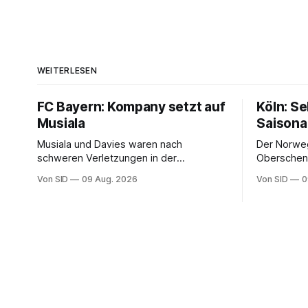
WEITERLESEN
FC Bayern: Kompany setzt auf
Köln: S
Musiala
Saisona
Musiala und Davies waren nach
Der Norweg
schweren Verletzungen in der
Oberschenk
vergangenen Saison nicht richtig in die
Von SID
09 Aug. 2026
Von SID
0
Spur gekommen.