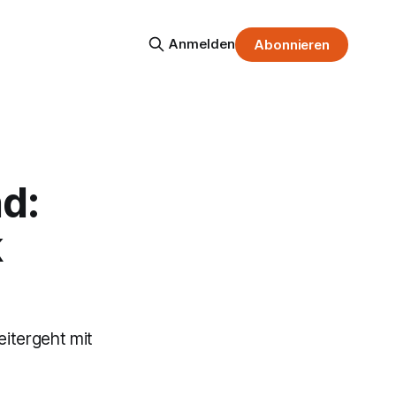
Anmelden
Abonnieren
d:
k
eitergeht mit