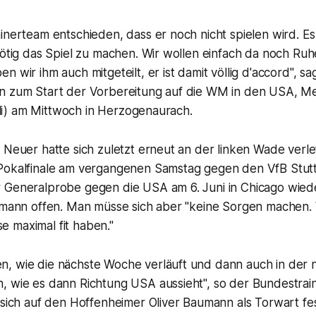
inerteam entschieden, dass er noch nicht spielen wird. E
nötig das Spiel zu machen. Wir wollen einfach da noch Ruh
n wir ihm auch mitgeteilt, er ist damit völlig d'accord", s
n zum Start der Vorbereitung auf die WM in den USA, M
 Juli) am Mittwoch in Herzogenaurach.
 Neuer hatte sich zuletzt erneut an der linken Wade verl
Pokalfinale am vergangenen Samstag gegen den VfB Stuttg
 Generalprobe gegen die USA am 6. Juni in Chicago wied
smann offen. Man müsse sich aber "keine Sorgen machen. W
 maximal fit haben."
, wie die nächste Woche verläuft und dann auch in der
, wie es dann Richtung USA aussieht", so der Bundestrai
 sich auf den Hoffenheimer Oliver Baumann als Torwart fest