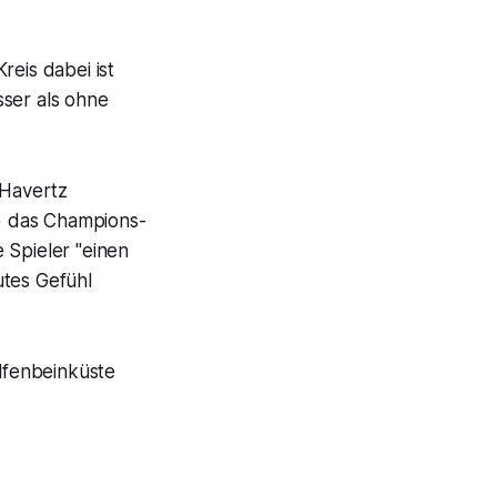
reis dabei ist
sser als ohne
 Havertz
) das Champions-
 Spieler "einen
utes Gefühl
Elfenbeinküste