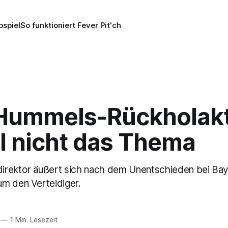
pspiel
So funktioniert Fever Pit'ch
 Hummels-Rückholak
l nicht das Thema
irektor äußert sich nach dem Unentschieden bei Ba
m den Verteidiger.
—
1 Min. Lesezeit