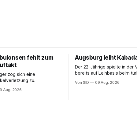
ebulonsen fehlt zum
Augsburg leiht Kabada
uftakt
Der 22-Jährige spielte in der 
bereits auf Leihbasis beim tü
er zog sich eine
Erstligisten Gaziantep FK.
elverletzung zu.
Von SID
09 Aug. 2026
9 Aug. 2026