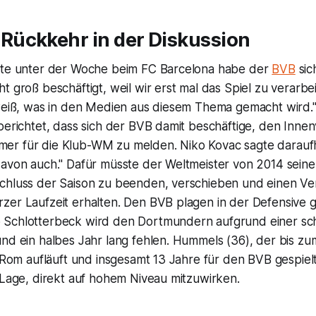
ückkehr in der Diskussion
ite unter der Woche beim FC Barcelona habe der
BVB
sic
t groß beschäftigt, weil wir erst mal das Spiel zu verarbei
weiß, was in den Medien aus diesem Thema gemacht wird." 
berichtet, dass sich der BVB damit beschäftige, den Innen
r für die Klub-WM zu melden. Niko Kovac sagte daraufhi
avon auch." Dafür müsste der Weltmeister von 2014 seine 
chluss der Saison zu beenden, verschieben und einen Ver
zer Laufzeit erhalten. Den BVB plagen in der Defensive 
 Schlotterbeck wird den Dortmundern aufgrund einer s
nd ein halbes Jahr lang fehlen. Hummels (36), der bis zu
S Rom aufläuft und insgesamt 13 Jahre für den BVB gespiel
 Lage, direkt auf hohem Niveau mitzuwirken.