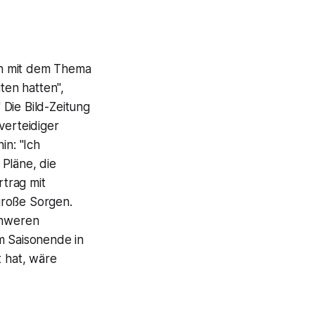
h mit dem Thema
ten hatten",
Die Bild-Zeitung
verteidiger
n: "Ich
Pläne, die
trag mit
große Sorgen.
chweren
m Saisonende in
t hat, wäre