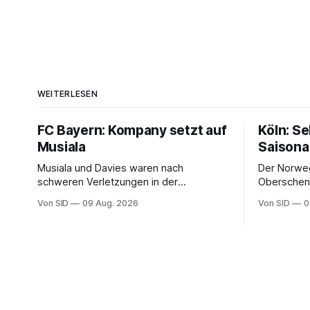
WEITERLESEN
FC Bayern: Kompany setzt auf
Köln: S
Musiala
Saisona
Musiala und Davies waren nach
Der Norweg
schweren Verletzungen in der
Oberschenk
vergangenen Saison nicht richtig in die
Von SID
09 Aug. 2026
Von SID
0
Spur gekommen.