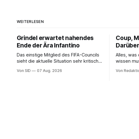
WEITERLESEN
Grindel erwartet nahendes
Coup, Mi
Ende der Ära Infantino
Darüber
Das einstige Mitglied des FIFA-Councils
Alles, was
sieht die aktuelle Situation sehr kritisch
wissen mu
und hofft auf einen Neuanfang.
Von SID
07 Aug. 2026
Von Redakti