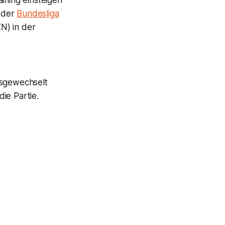
ining einsteigen
n der
Bundesliga
N) in der
usgewechselt
ie Partie.