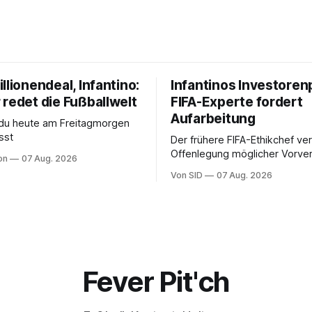
llionendeal, Infantino:
Infantinos Investoren
 redet die Fußballwelt
FIFA-Experte fordert
Aufarbeitung
 du heute am Freitagmorgen
sst
Der frühere FIFA-Ethikchef ver
Offenlegung möglicher Vorver
on
07 Aug. 2026
Diese könnten für die Bewert
Von SID
07 Aug. 2026
Infantinos Rolle entscheidend 
Fever Pit'ch