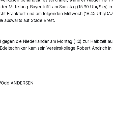
verkusen behandelt, es sei unklar, wann er wieder ins Tra
 der Mitteilung. Bayer trifft am Samstag (15.30 Uhr/Sky) i
acht Frankfurt und am folgenden Mittwoch (18.45 Uhr/DAZ
 auswärts auf Stade Brest.
el gegen die Niederländer am Montag (1:0) zur Halbzeit a
deltechniker kam sein Vereinskollege Robert Andrich in d
D/Odd ANDERSEN