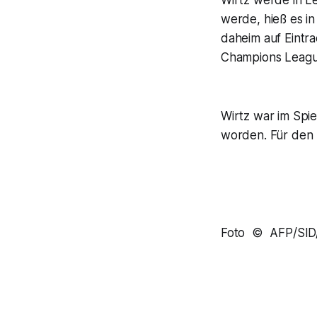
Wirtz werde in Le
werde, hieß es in
daheim auf Eintr
Champions League
Wirtz war im Spi
worden. Für den E
Foto © AFP/SI