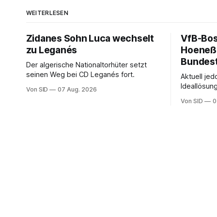
WEITERLESEN
Zidanes Sohn Luca wechselt
VfB-Bos
zu Leganés
Hoeneß 
Bundest
Der algerische Nationaltorhüter setzt
seinen Weg bei CD Leganés fort.
Aktuell jed
Ideallösun
Von SID
07 Aug. 2026
Stuttgart 
Von SID
0
Wehrle.