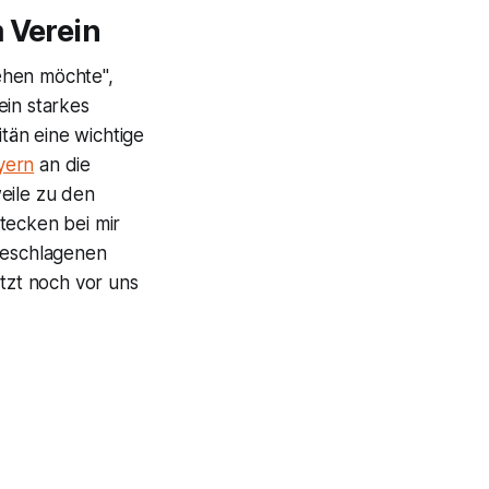
 Verein
ehen möchte",
 ein starkes
itän eine wichtige
yern
an die
eile zu den
tecken bei mir
ngeschlagenen
etzt noch vor uns