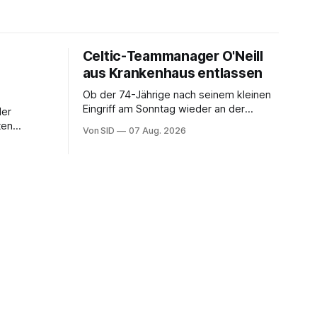
Celtic-Teammanager O'Neill
aus Krankenhaus entlassen
Ob der 74-Jährige nach seinem kleinen
Eingriff am Sonntag wieder an der
der
Seitenlinie stehen kann, bleibt offen.
ten
Von SID
07 Aug. 2026
iella teil.