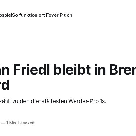
pspiel
So funktioniert Fever Pit'ch
n Friedl bleibt in Br
rd
zählt zu den dienstältesten Werder-Profis.
—
1 Min. Lesezeit