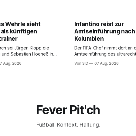
s Wehrle sieht
Infantino reist zur
als künftigen
Amtseinführung nach
rainer
Kolumbien
och sei Jürgen Klopp die
Der FIFA-Chef nimmt dort an 
g und Sebastian Hoeneß in
Amtseinführung des ultrarech
sehr gut aufgehoben, so
Präsidenten Abelardo de la Espr
7 Aug. 2026
Von SID
07 Aug. 2026
Fever Pit'ch
Fußball. Kontext. Haltung.