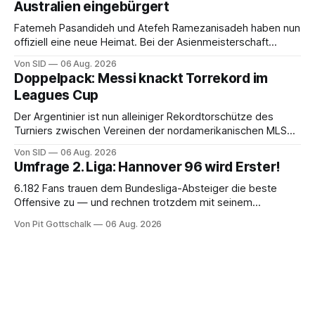
Australien eingebürgert
Fatemeh Pasandideh und Atefeh Ramezanisadeh haben nun
offiziell eine neue Heimat. Bei der Asienmeisterschaft
sangen sie die iranische Hymne nicht mit.
Von SID
06 Aug. 2026
Doppelpack: Messi knackt Torrekord im
Leagues Cup
Der Argentinier ist nun alleiniger Rekordtorschütze des
Turniers zwischen Vereinen der nordamerikanischen MLS
und der mexikanischen Liga MX.
Von SID
06 Aug. 2026
Umfrage 2. Liga: Hannover 96 wird Erster!
6.182 Fans trauen dem Bundesliga-Absteiger die beste
Offensive zu — und rechnen trotzdem mit seinem
Scheitern. Der Favorit ist ausgerechnet der größte
Von Pit Gottschalk
06 Aug. 2026
Lokalrivale in Niedersachsen.