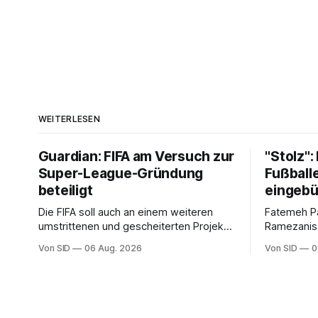
WEITERLESEN
Guardian: FIFA am Versuch zur
"Stolz":
Super-League-Gründung
Fußballe
beteiligt
eingebü
Die FIFA soll auch an einem weiteren
Fatemeh P
umstrittenen und gescheiterten Projekt
Ramezanisa
im Hintergrund mitgewirkt haben.
neue Heima
Von SID
06 Aug. 2026
Von SID
0
sangen sie
mit.