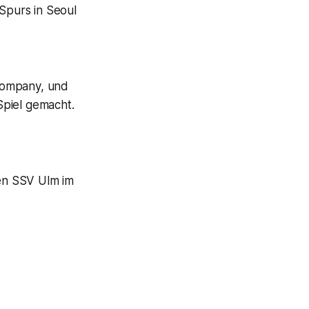
 Spurs in Seoul
 Kompany, und
Spiel gemacht.
ten SSV Ulm im