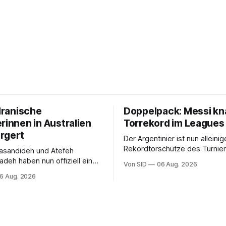
 Iranische
Doppelpack: Messi kn
rinnen in Australien
Torrekord im Leagues
rgert
Der Argentinier ist nun alleinig
Rekordtorschütze des Turnie
asandideh und Atefeh
zwischen Vereinen der
deh haben nun offiziell eine
Von SID
06 Aug. 2026
nordamerikanischen MLS und
t. Bei der Asienmeisterschaft
6 Aug. 2026
mexikanischen Liga MX.
 die iranische Hymne nicht