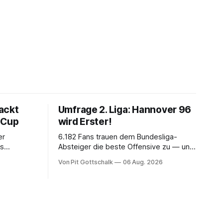
ackt
Umfrage 2. Liga: Hannover 96
 Cup
wird Erster!
er
6.182 Fans trauen dem Bundesliga-
rs
Absteiger die beste Offensive zu — und
rechnen trotzdem mit seinem Scheitern.
Von Pit Gottschalk
06 Aug. 2026
 der
Der Favorit ist ausgerechnet der größte
Lokalrivale in Niedersachsen.