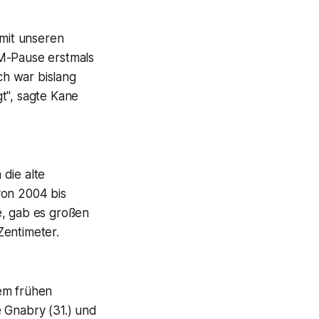
 mit unseren
EM-Pause erstmals
ch war bislang
gt", sagte Kane
die alte
von 2004 bis
e, gab es großen
Zentimeter.
dem frühen
 Gnabry (31.) und