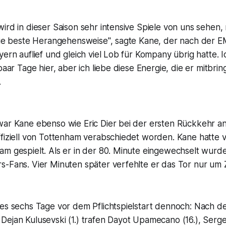
ird in dieser Saison sehr intensive Spiele von uns sehen,
 die beste Herangehensweise", sagte Kane, der nach der 
yern auflief und gleich viel Lob für Kompany übrig hatte. I
paar Tage hier, aber ich liebe diese Energie, die er mitbrin
.
ar Kane ebenso wie Eric Dier bei der ersten Rückkehr an 
ffiziell von Tottenham verabschiedet worden. Kane hatte 
am gespielt. Als er in der 80. Minute eingewechselt wurd
s-Fans. Vier Minuten später verfehlte er das Tor nur um 
 es sechs Tage vor dem Pflichtspielstart dennoch: Nach 
ejan Kulusevski (1.) trafen Dayot Upamecano (16.), Serge