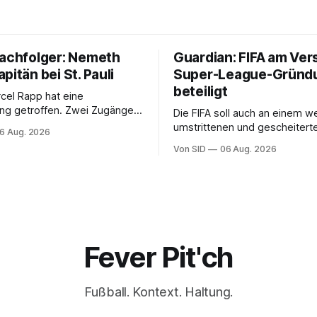
Nachfolger: Nemeth
Guardian: FIFA am Ver
pitän bei St. Pauli
Super-League-Gründ
beteiligt
rcel Rapp hat eine
ng getroffen. Zwei Zugänge
Die FIFA soll auch an einem w
Stellvertretern.
umstrittenen und gescheiterte
6 Aug. 2026
im Hintergrund mitgewirkt ha
Von SID
06 Aug. 2026
Fever Pit'ch
Fußball. Kontext. Haltung.