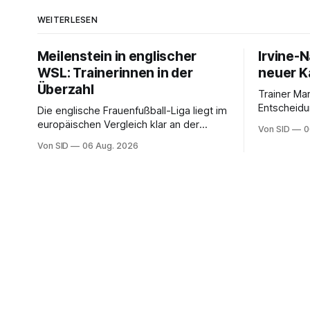
WEITERLESEN
Meilenstein in englischer
Irvine-
WSL: Trainerinnen in der
neuer Ka
Überzahl
Trainer Ma
Entscheidu
Die englische Frauenfußball-Liga liegt im
werden zu 
europäischen Vergleich klar an der
Von SID
0
Spitze. In Deutschland sind Trainerinnen
Von SID
06 Aug. 2026
noch eine Ausnahme.