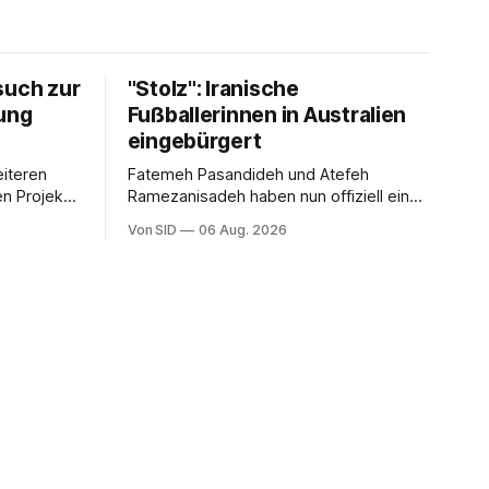
such zur
"Stolz": Iranische
ung
Fußballerinnen in Australien
eingebürgert
eiteren
Fatemeh Pasandideh und Atefeh
n Projekt
Ramezanisadeh haben nun offiziell eine
ben.
neue Heimat. Bei der Asienmeisterschaft
Von SID
06 Aug. 2026
sangen sie die iranische Hymne nicht
mit.