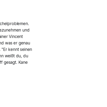
öchelproblemen.
auszunehmen und
ainer Vincent
und was er genau
. "Er kennt seinen
nn weißt du, du
ff gesagt. Kane