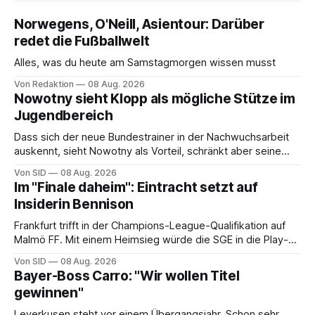
Norwegens, O'Neill, Asientour: Darüber
redet die Fußballwelt
Alles, was du heute am Samstagmorgen wissen musst
Von Redaktion
08 Aug. 2026
Nowotny sieht Klopp als mögliche Stütze im
Jugendbereich
Dass sich der neue Bundestrainer in der Nachwuchsarbeit
auskennt, sieht Nowotny als Vorteil, schränkt aber seine
Hoffnung auch ein.
Von SID
08 Aug. 2026
Im "Finale daheim": Eintracht setzt auf
Insiderin Bennison
Frankfurt trifft in der Champions-League-Qualifikation auf
Malmö FF. Mit einem Heimsieg würde die SGE in die Play-
offs einziehen.
Von SID
08 Aug. 2026
Bayer-Boss Carro: "Wir wollen Titel
gewinnen"
Leverkusen steht vor einem Übergangsjahr. Schon sehr