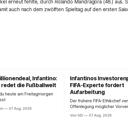
el erneut fehlte, durch Rolando Mandragora (48.) aus. Sc
amit auch nach dem zwölften Spieltag auf den ersten Sais
llionendeal, Infantino:
Infantinos Investoren
 redet die Fußballwelt
FIFA-Experte fordert
Aufarbeitung
 du heute am Freitagmorgen
sst
Der frühere FIFA-Ethikchef ver
Offenlegung möglicher Vorver
on
07 Aug. 2026
Diese könnten für die Bewert
Von SID
07 Aug. 2026
Infantinos Rolle entscheidend 