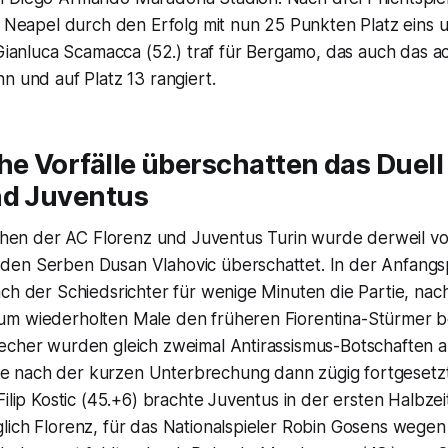
h Neapel durch den Erfolg mit nun 25 Punkten Platz eins u
 Gianluca Scamacca (52.) traf für Bergamo, das auch das ac
n und auf Platz 13 rangiert.
he Vorfälle überschatten das Duel
nd Juventus
schen der AC Florenz und Juventus Turin wurde derweil vo
en Serben Dusan Vlahovic überschattet. In der Anfangs
ach der Schiedsrichter für wenige Minuten die Partie, n
m wiederholten Male den früheren Fiorentina-Stürmer be
echer wurden gleich zweimal Antirassismus-Botschaften ab
nach der kurzen Unterbrechung dann zügig fortgesetzt
Filip Kostic (45.+6) brachte Juventus in der ersten Halbzei
lich Florenz, für das Nationalspieler Robin Gosens wegen