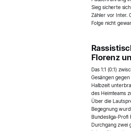
Sieg sicherte sic
Zähler vor Inter.
Folge nicht gewan
Rassistisc
Florenz u
Das 1:1 (0:1) zwi
Gesängen gegen d
Halbzeit unterbr
des Heimteams zu
Über die Lautspr
Begegnung wurde 
Bundesliga-Profi 
Durchgang zwei g