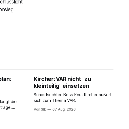
hlusslicht
onsieg.
plan:
Kircher: VAR nicht "zu
kleinteilig" einsetzen
Schiedsrichter-Boss Knut Kircher äußert
sich zum Thema VAR.
langt die
träge.
Von SID
07 Aug. 2026
ung von
sein.