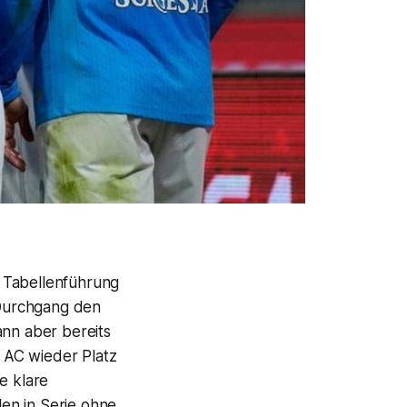
ie Tabellenführung
 Durchgang den
ann aber bereits
 AC wieder Platz
e klare
en in Serie ohne