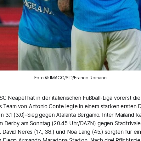
Foto © IMAGO/SID/Franco Romano
SSC Neapel hat in der italienischen Fußball-Liga vorerst d
Team von Antonio Conte legte in einem starken ersten
n 3:1 (3:0)-Sieg gegen Atalanta Bergamo. Inter Mailand k
im Derby am Sonntag (20.45 Uhr/DAZN) gegen Stadtrivale
David Neres (17., 38.) und Noa Lang (45.) sorgten für ein
 Diego Armando Maradona Stadion. Nach drei Pflichtspiel