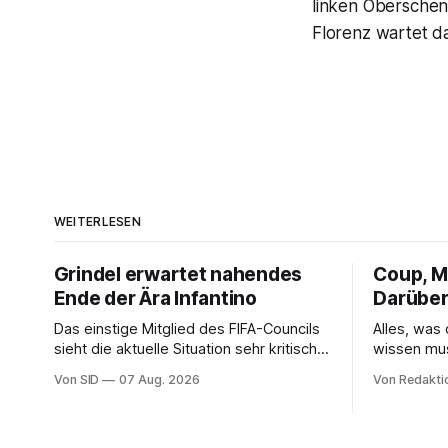
linken Oberschenk
Florenz wartet d
WEITERLESEN
Grindel erwartet nahendes
Coup, Mi
Ende der Ära Infantino
Darüber
Das einstige Mitglied des FIFA-Councils
Alles, was
sieht die aktuelle Situation sehr kritisch
wissen mu
und hofft auf einen Neuanfang.
Von SID
07 Aug. 2026
Von Redakti