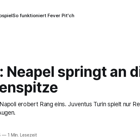
pspiel
So funktioniert Fever Pit'ch
n: Neapel springt an d
lenspitze
 Napoli erobert Rang eins. Juventus Turin spielt nur Re
Augen.
5
—
1 Min. Lesezeit