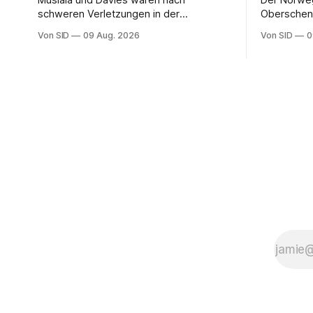
Musiala und Davies waren nach
Der Norweg
schweren Verletzungen in der
Oberschenk
vergangenen Saison nicht richtig in die
Von SID
09 Aug. 2026
Von SID
0
Spur gekommen.