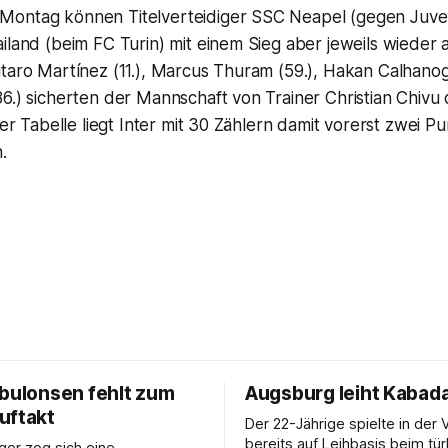
ontag können Titelverteidiger SSC Neapel (gegen Juven
iland (beim FC Turin) mit einem Sieg aber jeweils wieder a
taro Martínez (11.), Marcus Thuram (59.), Hakan Calhanog
6.) sicherten der Mannschaft von Trainer Christian Chivu 
 der Tabelle liegt Inter mit 30 Zählern damit vorerst zwei 
.
ebulonsen fehlt zum
Augsburg leiht Kabada
uftakt
Der 22-Jährige spielte in der 
bereits auf Leihbasis beim tü