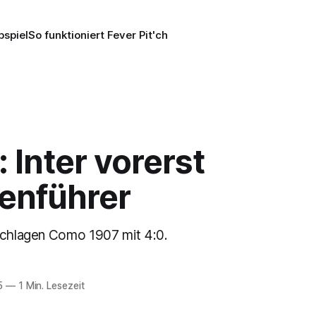
pspiel
So funktioniert Fever Pit'ch
: Inter vorerst
lenführer
schlagen Como 1907 mit 4:0.
5
—
1 Min. Lesezeit