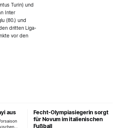
tus Turin) und
n Inter
lu (80.) und
den dritten Liga-
Punkte vor den
yi aus
Fecht-Olympiasiegerin sorgt
für Novum im italienischen
Vorsaison
Fußball
rkischen