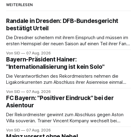
WEITERLESEN
Randale in Dresden: DFB-Bundesgericht
bestätigt Urteil
Die Dresdner scheitern mit ihrem Einspruch und müssen im
ersten Heimspiel der neuen Saison auf einen Teil ihrer Fans
verzichten.
Von SID
07 Aug. 2026
Bayern-Präsident Hainer:
"Internationalisierung ist kein Solo"
Die Verantwortlichen des Rekordmeisters nehmen die
Ligakonkurrenten zum Abschluss ihrer Asienreise einmal
mehr in die Pflicht.
Von SID
07 Aug. 2026
FC Bayern: "Positiver Eindruck" bei der
Asientour
Der Rekordmeister gewinnt zum Abschluss gegen Aston
Villa souverän. Trainer Vincent Kompany wechselt bei
Manuel Neuers Saisonpremiere munter durch.
Von SID
07 Aug. 2026
Mainz vorerst ohne Nebel