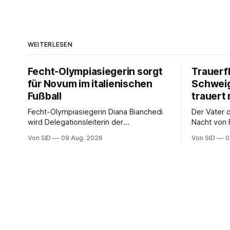
WEITERLESEN
Fecht-Olympiasiegerin sorgt
Trauerf
für Novum im italienischen
Schweig
Fußball
trauert 
Fecht-Olympiasiegerin Diana Bianchedi
Der Vater 
wird Delegationsleiterin der
Nacht von 
Nationalmannschaft.
verstorben
Von SID
09 Aug. 2026
Von SID
0
Kapitän bei