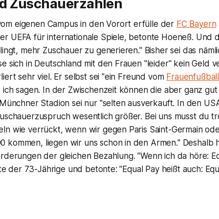
d Zuschauerzahlen
om eigenen Campus in den Vorort erfülle der
FC Bayern
r UEFA für internationale Spiele, betonte Hoeneß. Und 
lingt, mehr Zuschauer zu generieren." Bisher sei das nämli
e sich in Deutschland mit den Frauen "leider" kein Geld v
iert sehr viel. Er selbst sei "ein Freund vom
Frauenfußbal
 ich sagen. In der Zwischenzeit können die aber ganz gut
 Münchner Stadion sei nur "selten ausverkauft. In den US
Zuschauerzuspruch wesentlich größer. Bei uns musst du t
ln wie verrückt, wenn wir gegen Paris Saint-Germain oder
 kommen, liegen wir uns schon in den Armen." Deshalb 
orderungen der gleichen Bezahlung. "Wenn ich da höre: Eq
agte der 73-Jährige und betonte: "Equal Pay heißt auch: Equ