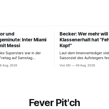
lor und
Becker: Wer mehr will 
eminute: Inter Miami
Klassenerhalt hat "Feh
mit Messi
Kopf"
des Superstars war in der
Laut dem Innenvertediger ste
Freitag auf Samstag
Saisonziel des Aufsteigers fes
. Der Verein steht seinem
9 Aug. 2026
Von SID
09 Aug. 2026
.
Fever Pit'ch