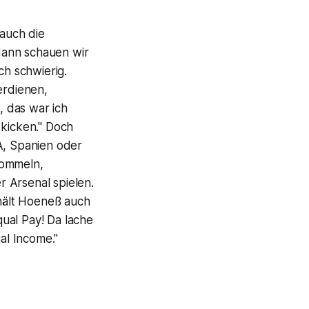
auch die
dann schauen wir
ch schwierig.
erdienen,
l
, das war ich
 kicken." Doch
A, Spanien oder
rommeln,
 Arsenal spielen.
hält Hoeneß auch
ual Pay! Da lache
al Income."