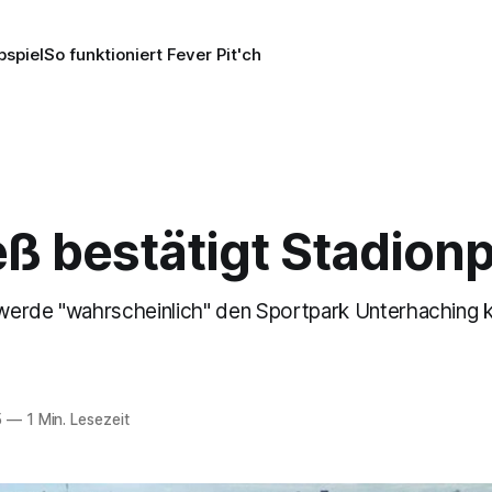
pspiel
So funktioniert Fever Pit'ch
ß bestätigt Stadion
erde "wahrscheinlich" den Sportpark Unterhaching k
5
—
1 Min. Lesezeit