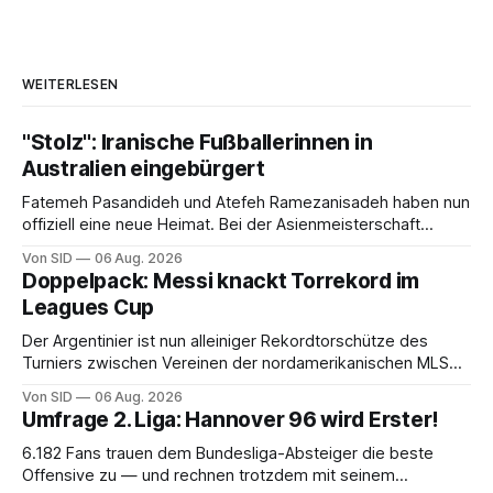
WEITERLESEN
"Stolz": Iranische Fußballerinnen in
Australien eingebürgert
Fatemeh Pasandideh und Atefeh Ramezanisadeh haben nun
offiziell eine neue Heimat. Bei der Asienmeisterschaft
sangen sie die iranische Hymne nicht mit.
Von SID
06 Aug. 2026
Doppelpack: Messi knackt Torrekord im
Leagues Cup
Der Argentinier ist nun alleiniger Rekordtorschütze des
Turniers zwischen Vereinen der nordamerikanischen MLS
und der mexikanischen Liga MX.
Von SID
06 Aug. 2026
Umfrage 2. Liga: Hannover 96 wird Erster!
6.182 Fans trauen dem Bundesliga-Absteiger die beste
Offensive zu — und rechnen trotzdem mit seinem