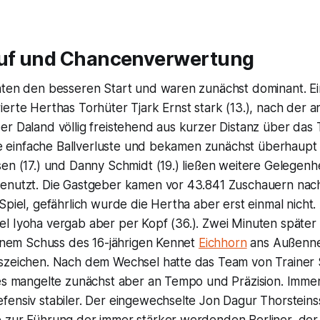
auf und Chancenverwertung
hten den besseren Start und waren zunächst dominant. Ei
erte Herthas Torhüter Tjark Ernst stark (13.), nach der 
r Daland völlig freistehend aus kurzer Distanz über das T
ele einfache Ballverluste und bekamen zunächst überhaupt 
en (17.) und Danny Schmidt (19.) ließen weitere Gelegenh
enutzt. Die Gastgeber kamen vor 43.841 Zuschauern nac
Spiel, gefährlich wurde die Hertha aber erst einmal nicht.
l Iyoha vergab aber per Kopf (36.). Zwei Minuten späte
einem Schuss des 16-jährigen Kennet
Eichhorn
ans Außennet
szeichen. Nach dem Wechsel hatte das Team von Trainer S
 es mangelte zunächst aber an Tempo und Präzision. Immer
fensiv stabiler. Der eingewechselte Jon Dagur Thorstein