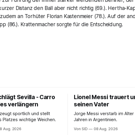
 zur Führung der immer stärker werdenden Berliner, der
kurzer Distanz den Ball aber nicht richtig (69.). Hertha-Ka
 zudem an Torhüter Florian Kastenmeier (78.). Auf der an
p (86.). Krattenmacher sorgte für die Entscheidung.
hlägt Sevilla - Carro
Lionel Messi trauert 
fes verlängern
seinen Vater
eugt sportlich und stellt
Jorge Messi verstarb im Alter
s Platzes wichtige Weichen.
Jahren in Argentinien.
8 Aug. 2026
Von SID
08 Aug. 2026