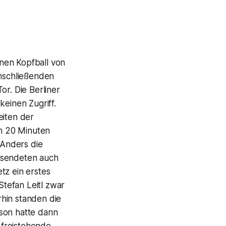
nen Kopfball von
anschließenden
or. Die Berliner
keinen Zugriff.
eiten der
h 20 Minuten
 Anders die
r sendeten auch
z ein erstes
tefan Leitl zwar
hin standen die
sson hatte dann