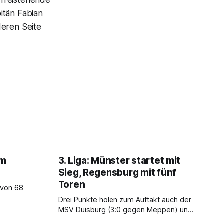
 freistehende
pitän Fabian
deren Seite
um
3. Liga: Münster startet mit
Sieg, Regensburg mit fünf
Toren
 von 68
Drei Punkte holen zum Auftakt auch der
MSV Duisburg (3:0 gegen Meppen) und
der VfB Stuttgart II (3:2 gegen Havelse).