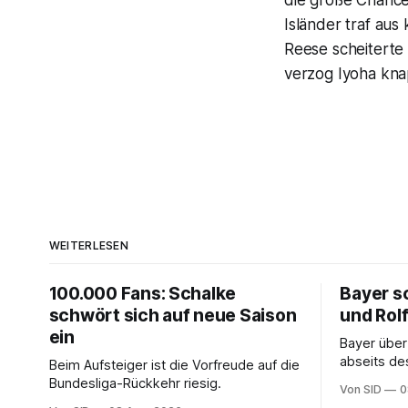
die große Chance
Isländer traf aus 
Reese scheiterte
verzog Iyoha knap
WEITERLESEN
100.000 Fans: Schalke
Bayer sc
schwört sich auf neue Saison
und Rol
ein
Bayer überz
abseits de
Beim Aufsteiger ist die Vorfreude auf die
Bundesliga-Rückkehr riesig.
Von SID
0