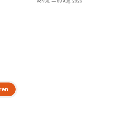
Von SID
08 Aug. 2026
ren