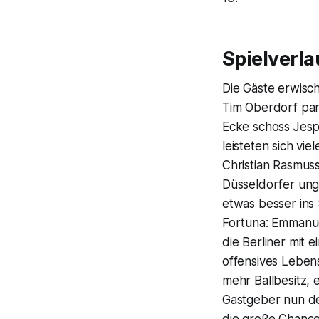
Spielverl
Die Gäste erwisc
Tim Oberdorf pari
Ecke schoss Jespe
leisteten sich vi
Christian Rasmuss
Düsseldorfer ung
etwas besser ins 
Fortuna: Emmanue
die Berliner mit 
offensives Leben
mehr Ballbesitz,
Gastgeber nun de