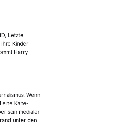
fD, Letzte
 ihre Kinder
Kommt Harry
ournalismus. Wenn
l eine Kane-
ber sein medialer
brand unter den