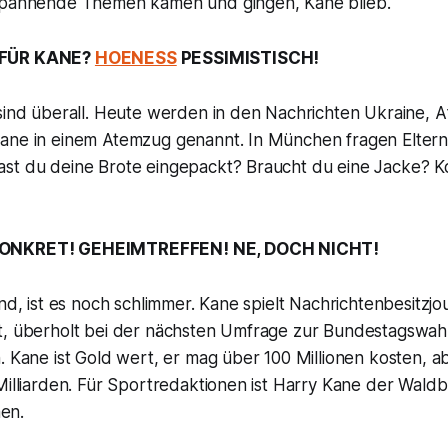
spannende Themen kamen und gingen, Kane blieb.
 FÜR KANE?
HOENESS
PESSIMISTISCH!
sind überall. Heute werden in den Nachrichten Ukraine, A
ane in einem Atemzug genannt. In München fragen Eltern
st du deine Brote eingepackt? Braucht du eine Jacke? 
KONKRET! GEHEIMTREFFEN! NE, DOCH NICHT!
ind, ist es noch schlimmer. Kane spielt Nachrichtenbesitzj
t, überholt bei der nächsten Umfrage zur Bundestagswah
. Kane ist Gold wert, er mag über 100 Millionen kosten, a
Milliarden. Für Sportredaktionen ist Harry Kane der Wald
en.