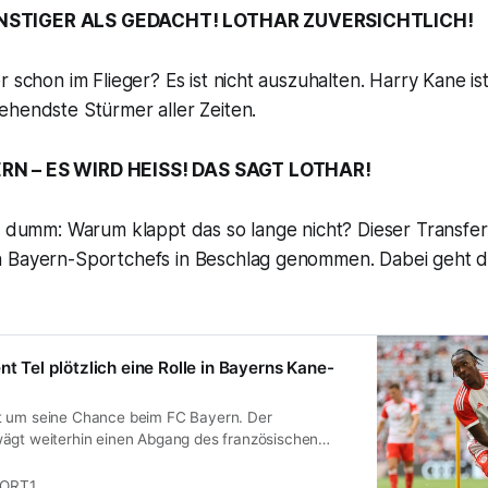
STIGER ALS GEDACHT! LOTHAR ZUVERSICHTLICH!
r schon im Flieger? Es ist nicht auszuhalten. Harry Kane is
ehendste Stürmer aller Zeiten.
RN – ES WIRD HEISS! DAS SAGT LOTHAR!
z dumm: Warum klappt das so lange nicht? Dieser Transfer
 Bayern-Sportchefs in Beschlag genommen. Dabei geht da
nt Tel plötzlich eine Rolle in Bayerns Kane-
t um seine Chance beim FC Bayern. Der
ägt weiterhin einen Abgang des französischen
en Gerüchte aus England auf - was Tel darüber
ORT1