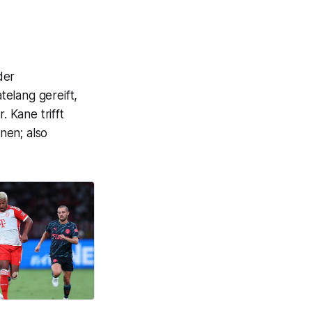
der
telang gereift,
. Kane trifft
nnen; also