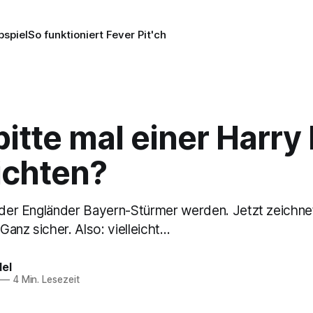
pspiel
So funktioniert Fever Pit'ch
itte mal einer Harry
ichten?
l der Engländer Bayern-Stürmer werden. Jetzt zeichne
anz sicher. Also: vielleicht…
del
—
4 Min. Lesezeit