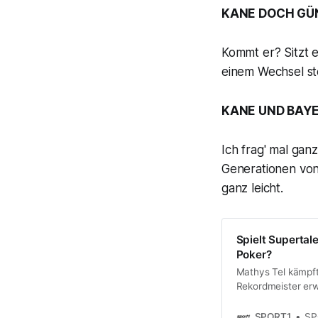
KANE DOCH GÜN
Kommt er? Sitzt e
einem Wechsel st
KANE UND BAYE
Ich frag' mal gan
Generationen von
ganz leicht.
Spielt Supertale
Poker?
Mathys Tel kämpf
Rekordmeister erw
Juwels. Nun tauch
denkt.
SPORT1
SP