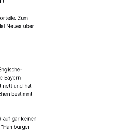
T!
orteile. Zum
viel Neues über
nglische-
ie Bayern
t nett und hat
nchen bestimmt
 auf gar keinen
ie "Hamburger