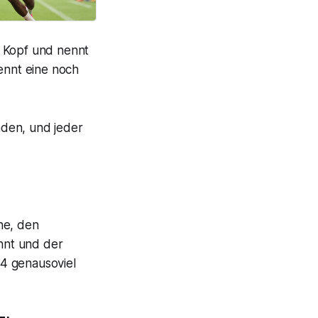
n Kopf und nennt
ennt eine noch
nden, und jeder
ne, den
nnt und der
4 genausoviel