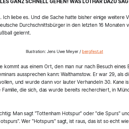
LES GANZ SCHNELL GEHEN! WAS LOTHAR DAZU SAG
 Ich liebe es. Und die Sache hatte bisher einige weitere V
 deutsche Durchschnittsbürger in den letzten 16 Monaten 
ßball gelernt.
Illustration: Jens Uwe Meyer /
bergfest.at
ne kommt aus einem Ort, den man nur nach Besuch eines E
minars aussprechen kann: Walthamstow. Er war 29, als d
wollen, und wurde dann vor lauter Verhandeln 30. Kane is
 Familie, die sich, das wurde bereits recherchiert, in Mü
chtig: Man sagt "Tottenham Hotspur" oder "die Spurs" und
otspurs". Wer "Hotspurs" sagt, ist raus, das ist so echt w