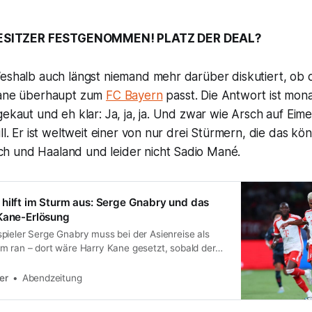
SITZER FESTGENOMMEN! PLATZ DER DEAL?
Weshalb auch längst niemand mehr darüber diskutiert, ob 
Kane überhaupt zum
FC Bayern
passt. Die Antwort ist mona
ekaut und eh klar: Ja, ja, ja. Und zwar wie Arsch auf Eimer
ll. Er ist weltweit einer von nur drei Stürmern, die das kö
 und Haaland und leider nicht Sadio Mané.
hilft im Sturm aus: Serge Gnabry und das
Kane-Erlösung
pieler Serge Gnabry muss bei der Asienreise als
m ran – dort wäre Harry Kane gesetzt, sobald der
enham nach München perfekt ist.
er
Abendzeitung