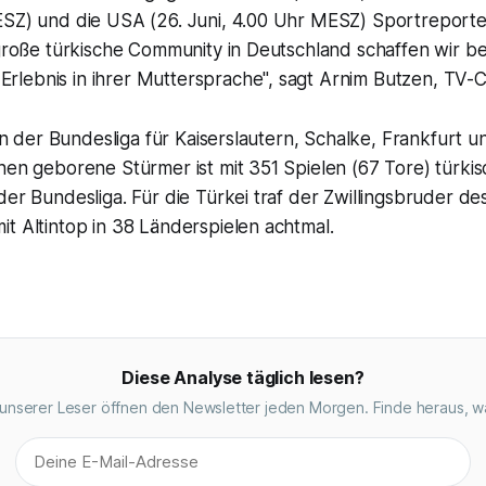
ESZ) und die USA (26. Juni, 4.00 Uhr MESZ) Sportreport
 große türkische Community in Deutschland schaffen wir b
lebnis in ihrer Muttersprache", sagt Arnim Butzen, TV-
f in der Bundesliga für Kaiserslautern, Schalke, Frankfurt 
hen geborene Stürmer ist mit 351 Spielen (67 Tore) türki
der Bundesliga. Für die Türkei traf der Zwillingsbruder de
t Altintop in 38 Länderspielen achtmal.
Diese Analyse täglich lesen?
unserer Leser öffnen den Newsletter jeden Morgen. Finde heraus, w