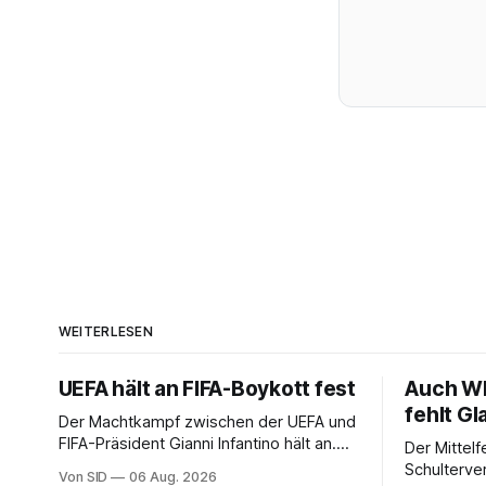
WEITERLESEN
UEFA hält an FIFA-Boykott fest
Auch WM
fehlt Gl
Der Machtkampf zwischen der UEFA und
FIFA-Präsident Gianni Infantino hält an.
Der Mittelfe
Die UEFA bekräftigt ihre Boykott-Absicht.
Schulterve
Von SID
06 Aug. 2026