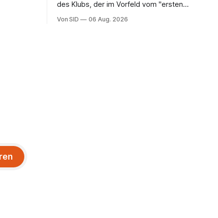
des Klubs, der im Vorfeld vom "ersten
Schritt einer unvergesslichen Reise"
Von SID
06 Aug. 2026
gesprochen hatte.
ren