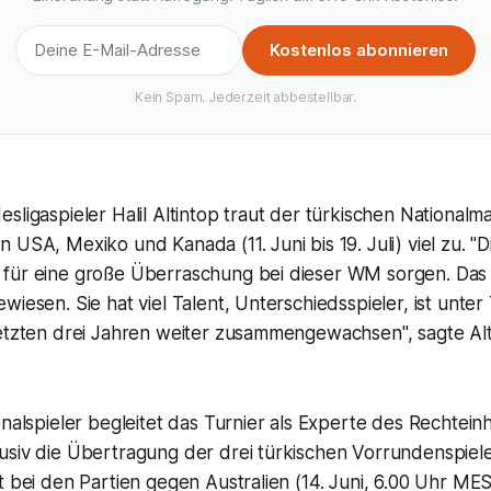
Kostenlos abonnieren
Kein Spam. Jederzeit abbestellbar.
sligaspieler Halil Altintop traut der türkischen Nationalm
 USA, Mexiko und Kanada (11. Juni bis 19. Juli) viel zu. "D
für eine große Überraschung bei dieser WM sorgen. Das h
wiesen. Sie hat viel Talent, Unterschiedsspieler, ist unter
letzten drei Jahren weiter zusammengewachsen", sagte Alt
onalspieler begleitet das Turnier als Experte des Rechteinh
usiv die Übertragung der drei türkischen Vorrundenspiele
t bei den Partien gegen Australien (14. Juni, 6.00 Uhr ME