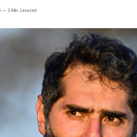
6
—
2 Min. Lesezeit