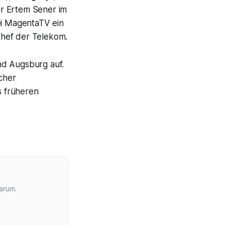
er Ertem Sener im
ei MagentaTV ein
Chef der Telekom.
und Augsburg auf.
scher
s früheren
arum.