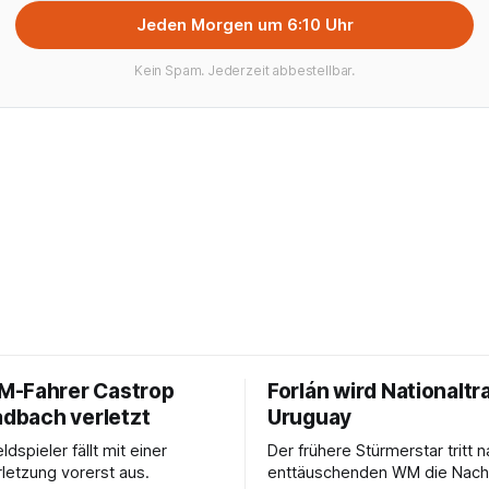
Jeden Morgen um 6:10 Uhr
Kein Spam. Jederzeit abbestellbar.
-Fahrer Castrop
Forlán wird Nationaltra
adbach verletzt
Uruguay
ldspieler fällt mit einer
Der frühere Stürmerstar tritt 
rletzung vorerst aus.
enttäuschenden WM die Nach