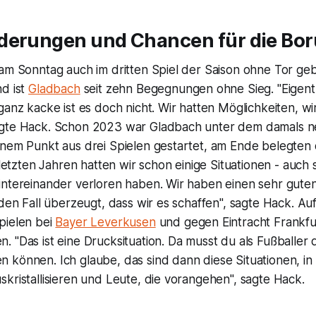
derungen und Chancen für die Bor
am Sonntag auch im dritten Spiel der Saison ohne Tor geb
nd ist
Gladbach
seit zehn Begegnungen ohne Sieg. "Eigentlic
ganz kacke ist es doch nicht. Wir hatten Möglichkeiten, w
agte Hack. Schon 2023 war Gladbach unter dem damals n
inem Punkt aus drei Spielen gestartet, am Ende belegten 
n letzten Jahren hatten wir schon einige Situationen - auch
intereinander verloren haben. Wir haben einen sehr gut
eden Fall überzeugt, dass wir es schaffen", sagte Hack. A
pielen bei
Bayer Leverkusen
und gegen Eintracht Frankfur
 "Das ist eine Drucksituation. Da musst du als Fußballer
 können. Ich glaube, das sind dann diese Situationen, in
kristallisieren und Leute, die vorangehen", sagte Hack.