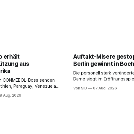
o erhält
Auftakt-Misere gesto
ützung aus
Berlin gewinnt in Bo
rika
Die personell stark veränderte
Dame siegt im Eröffnungsspiel
m CONMEBOL-Boss senden
Bundesliga.
tinien, Paraguay, Venezuela
Von SID
07 Aug. 2026
r versöhnliche Töne.
8 Aug. 2026