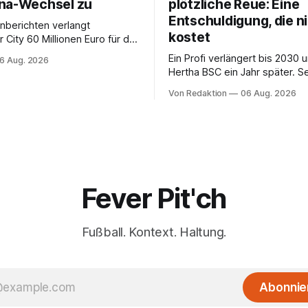
na-Wechsel zu
plötzliche Reue: Eine
Entschuldigung, die n
nberichten verlangt
kostet
City 60 Millionen Euro für die
s Spaniers.
Ein Profi verlängert bis 2030 
6 Aug. 2026
Hertha BSC ein Jahr später. S
Bedauern beim VfL Wolfsburg 
Von Redaktion
06 Aug. 2026
ehrlich – und ändert an der R
keinen Cent.
Fever Pit'ch
Fußball. Kontext. Haltung.
Abonnie