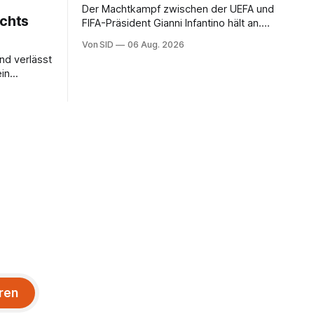
Der Machtkampf zwischen der UEFA und
ichts
FIFA-Präsident Gianni Infantino hält an.
Die UEFA bekräftigt ihre Boykott-Absicht.
Von SID
06 Aug. 2026
und verlässt
ein
klingt
echnung
ren