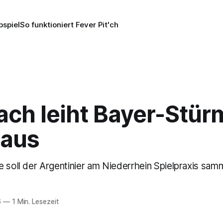
pspiel
So funktioniert Fever Pit'ch
ach leiht Bayer-Stür
 aus
 soll der Argentinier am Niederrhein Spielpraxis sam
6
—
1 Min. Lesezeit