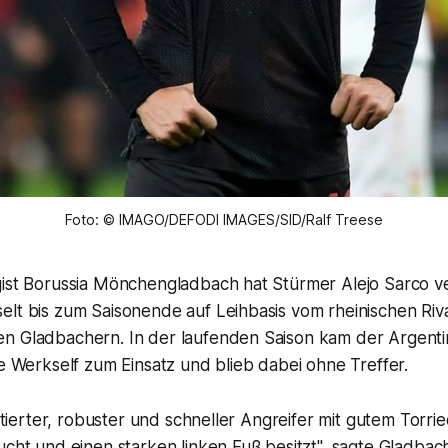
Foto: © IMAGO/DEFODI IMAGES/SID/Ralf Treese
gist Borussia Mönchengladbach hat Stürmer Alejo Sarco ve
elt bis zum Saisonende auf Leihbasis vom rheinischen Riv
n Gladbachern. In der laufenden Saison kam der Argentini
ie Werkself zum Einsatz und blieb dabei ohne Treffer.
entierter, robuster und schneller Angreifer mit gutem Torri
ucht und einen starken linken Fuß besitzt", sagte Gladba