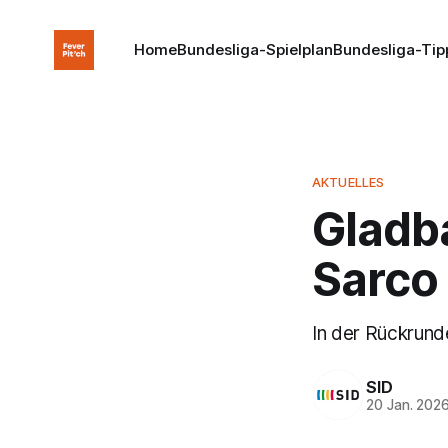
Home
Bundesliga-Spielplan
Bundesliga-Tip
AKTUELLES
Gladb
Sarco
In der Rückrunde
SID
20 Jan. 202