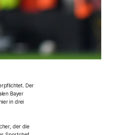
rpflichtet. Der
alen Bayer
er in drei
echer, der die
chs Sportchef