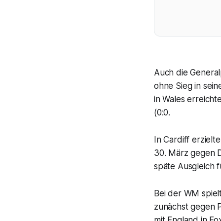
Auch die General
ohne Sieg in sei
in Wales erreicht
(0:0.
In Cardiff erzielt
30. März gegen D
späte Ausgleich f
Bei der WM spiel
zunächst gegen P
mit England in Fo