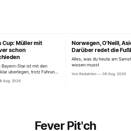
 Cup: Müller mit
Norwegen, O'Neill, Asi
ver schon
Darüber redet die Fuß
chieden
Alles, was du heute am Sam
wissen musst
 Bayern-Star ist mit den
klar überlegen, trotz Führung
Von Redaktion
08 Aug. 2026
aber nicht, um das vorzeitige
8 Aug. 2026
enden.
Fever Pit'ch