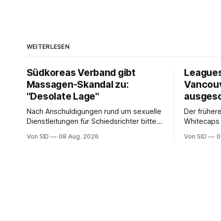
WEITERLESEN
Südkoreas Verband gibt
Leagues
Massagen-Skandal zu:
Vancou
"Desolate Lage"
ausges
Nach Anschuldigungen rund um sexuelle
Der frühere
Dienstleitungen für Schiedsrichter bittet
Whitecaps 
der Fußballverband Südkoreas um
reicht das 
Von SID
08 Aug. 2026
Von SID
0
Entschuldigung.
Aus abzuw