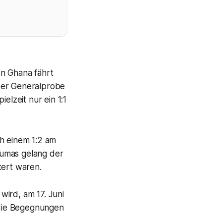
on Ghana fährt
der Generalprobe
elzeit nur ein 1:1
ach einem 1:2 am
oumas gelang der
tert waren.
wird, am 17. Juni
 die Begegnungen
.