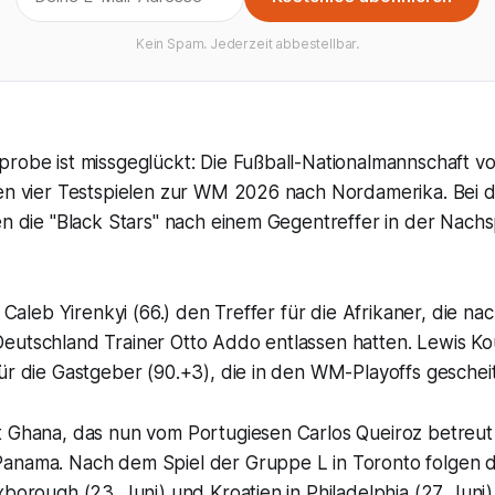
Kein Spam. Jederzeit abbestellbar.
probe ist missgeglückt: Die Fußball-Nationalmannschaft v
nen vier Testspielen zur WM 2026 nach Nordamerika. Bei 
en die "Black Stars" nach einem Gegentreffer in der Nachspi
e Caleb Yirenkyi (66.) den Treffer für die Afrikaner, die n
eutschland Trainer Otto Addo entlassen hatten. Lewis K
ür die Gastgeber (90.+3), die in den WM-Playoffs geschei
t Ghana, das nun vom Portugiesen Carlos Queiroz betreut 
anama. Nach dem Spiel der Gruppe L in Toronto folgen
xborough (23. Juni) und Kroatien in Philadelphia (27. Juni)