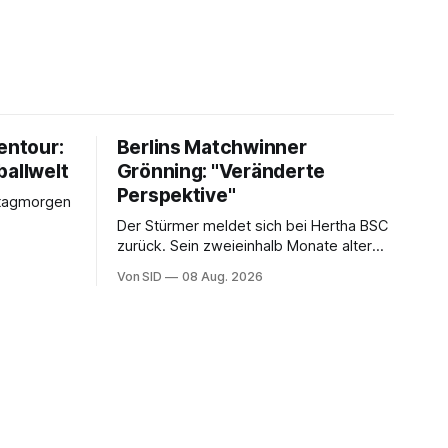
entour:
Berlins Matchwinner
ballwelt
Grönning: "Veränderte
Perspektive"
stagmorgen
Der Stürmer meldet sich bei Hertha BSC
zurück. Sein zweieinhalb Monate alter
Sohn hat daran einen Anteil.
Von SID
08 Aug. 2026