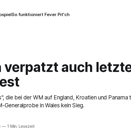
pspiel
So funktioniert Fever Pit'ch
 verpatzt auch letzt
est
", die bei der WM auf England, Kroatien und Panama tr
-Generalprobe in Wales kein Sieg.
6
—
1 Min. Lesezeit