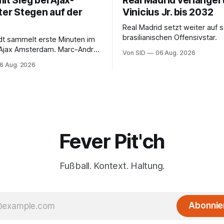
it Sieg bei Ajax-
Real Madrid verlänger
ter Stegen auf der
Vinicius Jr. bis 2032
Real Madrid setzt weiter auf 
brasilianischen Offensivstar.
ndt sammelt erste Minuten im
 Ajax Amsterdam. Marc-André
Von SID
06 Aug. 2026
 muss sich gedulden.
6 Aug. 2026
Fever Pit'ch
Fußball. Kontext. Haltung.
Abonnie