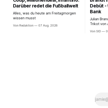
Coup, Millionendeal, Infantino:
Brandt m
Darüber redet die Fußballwelt
Debüt - 
Bank
Alles, was du heute am Freitagmorgen
wissen musst
Julian Bra
Trikot von
Von Redaktion
07 Aug. 2026
ter Stegen
Von SID
0