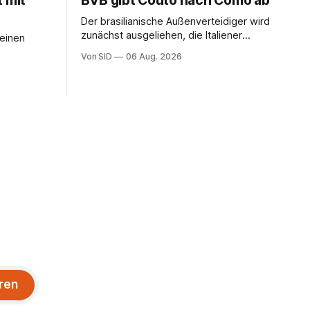
t mit
BVB gibt Couto nach Como ab
Der brasilianische Außenverteidiger wird
zunächst ausgeliehen, die Italiener
seinen
erhalten angeblich eine Kaufoption.
Von SID
06 Aug. 2026
ren