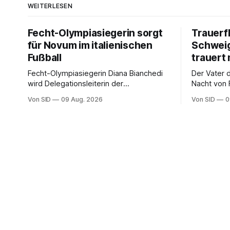
WEITERLESEN
Fecht-Olympiasiegerin sorgt
Trauerf
für Novum im italienischen
Schweig
Fußball
trauert 
Fecht-Olympiasiegerin Diana Bianchedi
Der Vater 
wird Delegationsleiterin der
Nacht von 
Nationalmannschaft.
verstorben
Von SID
09 Aug. 2026
Von SID
0
Kapitän bei