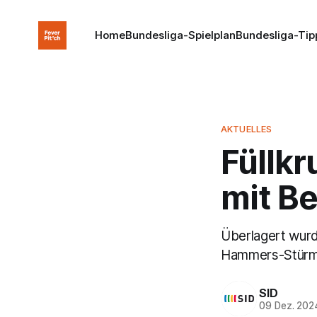
Home
Bundesliga-Spielplan
Bundesliga-Tip
AKTUELLES
Füllk
mit B
Überlagert wur
Hammers-Stürme
SID
09 Dez. 202