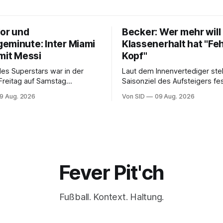
lor und
Becker: Wer mehr will 
eminute: Inter Miami
Klassenerhalt hat "Feh
mit Messi
Kopf"
des Superstars war in der
Laut dem Innenvertediger ste
Freitag auf Samstag
Saisonziel des Aufsteigers fes
. Der Verein steht seinem
9 Aug. 2026
Von SID
09 Aug. 2026
.
Fever Pit'ch
Fußball. Kontext. Haltung.