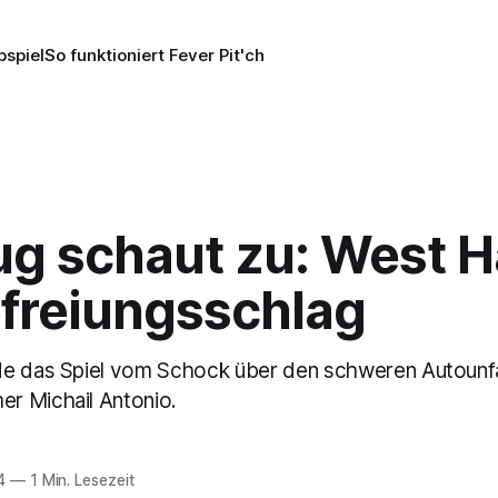
pspiel
So funktioniert Fever Pit'ch
rug schaut zu: West 
efreiungsschlag
de das Spiel vom Schock über den schweren Autounfa
r Michail Antonio.
4
—
1 Min. Lesezeit