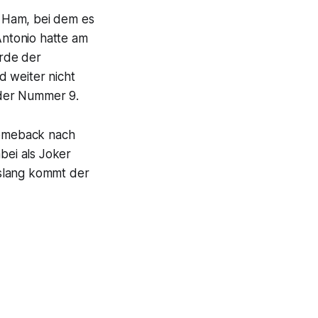
 Ham, bei dem es
Antonio hatte am
rde der
d weiter nicht
 der Nummer 9.
Comeback nach
ei als Joker
Bislang kommt der