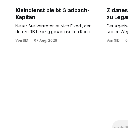
Kleindienst bleibt Gladbach-
Zidanes
Kapitän
zu Lega
Neuer Stellvertreter ist Nico Elvedi, der
Der algeris
den zu RB Leipzig gewechselten Rocco
seinen Weg
Reitz ersetzt.
Von SID
07 Aug. 2026
Von SID
0