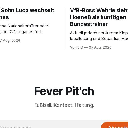
 Sohn Luca wechselt
VfB-Boss Wehrle sieh
nés
Hoeneß als künftigen
Bundestrainer
che Nationaltorhüter setzt
 bei CD Leganés fort.
Aktuell jedoch sei Jürgen Klo
Ideallösung und Sebastian Ho
7 Aug. 2026
Stuttgart sehr gut aufgehoben
Von SID
07 Aug. 2026
Wehrle.
Fever Pit'ch
Fußball. Kontext. Haltung.
Abonnie