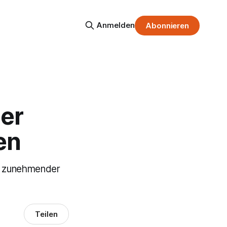
Anmelden
Abonnieren
ner
en
et zunehmender
Teilen