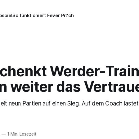
pspiel
So funktioniert Fever Pit'ch
schenkt Werder-Trai
n weiter das Vertrau
eit neun Partien auf einen Sieg. Auf dem Coach last
6
—
1 Min. Lesezeit