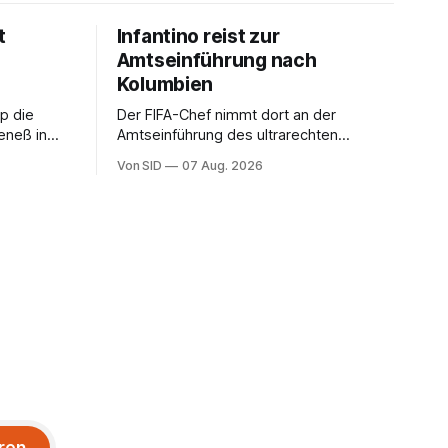
t
Infantino reist zur
Amtseinführung nach
Kolumbien
pp die
Der FIFA-Chef nimmt dort an der
eneß in
Amtseinführung des ultrarechten
, so
Präsidenten Abelardo de la Espriella teil.
Von SID
07 Aug. 2026
ren