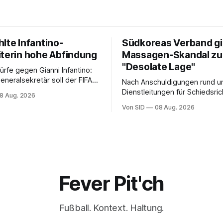
lte Infantino-
Südkoreas Verband gi
iterin hohe Abfindung
Massagen-Skandal zu
"Desolate Lage"
rfe gegen Gianni Infantino:
eneralsekretär soll der FIFA-
Nach Anschuldigungen rund u
ür eine Mitarbeiterin eine
Dienstleitungen für Schiedsrich
8 Aug. 2026
dung ausgehandelt haben.
der Fußballverband Südkorea
Von SID
08 Aug. 2026
Entschuldigung.
Fever Pit'ch
Fußball. Kontext. Haltung.