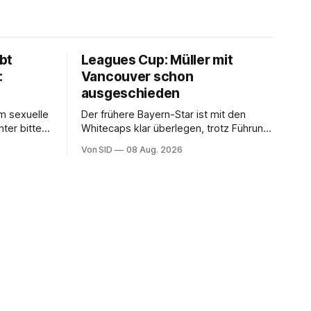
bt
Leagues Cup: Müller mit
:
Vancouver schon
ausgeschieden
m sexuelle
Der frühere Bayern-Star ist mit den
ter bittet
Whitecaps klar überlegen, trotz Führung
s um
reicht das aber nicht, um das vorzeitige
Von SID
08 Aug. 2026
Aus abzuwenden.