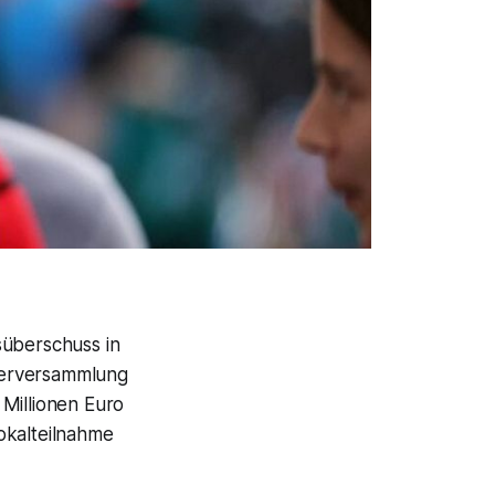
süberschuss in
ederversammlung
 Millionen Euro
okalteilnahme