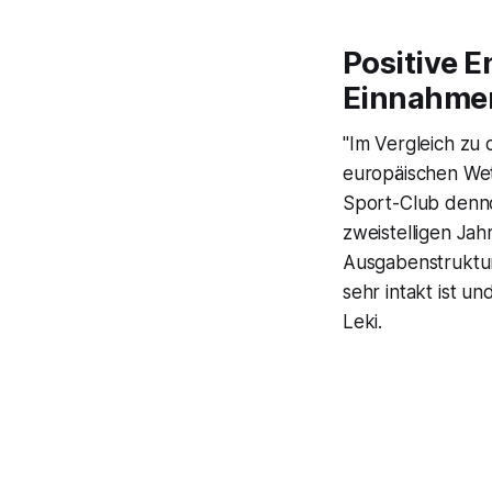
Positive E
Einnahme
"Im Vergleich zu
europäischen Wet
Sport-Club denno
zweistelligen Ja
Ausgabenstruktur
sehr intakt ist u
Leki.