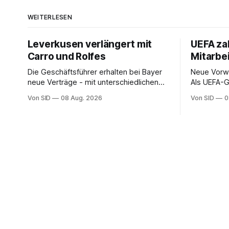
WEITERLESEN
Leverkusen verlängert mit
UEFA zah
Carro und Rolfes
Mitarbe
Die Geschäftsführer erhalten bei Bayer
Neue Vorwü
neue Verträge - mit unterschiedlichen
Als UEFA-G
Laufzeiten.
Präsident f
Von SID
08 Aug. 2026
Von SID
0
hohe Abfin