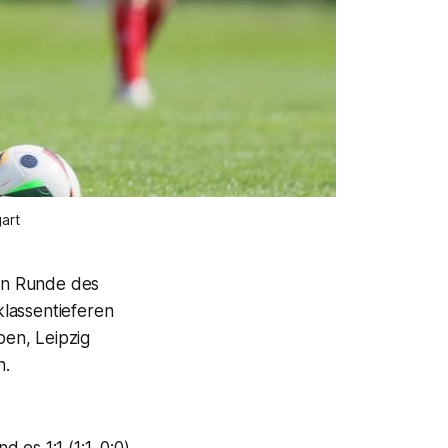
art
en Runde des
lassentieferen
en, Leipzig
n.