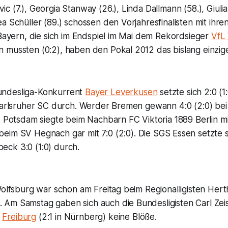
c (7.), Georgia Stanway (26.), Linda Dallmann (58.), Giulia 
a Schüller (89.) schossen den Vorjahresfinalisten mit ihren
 Bayern, die sich im Endspiel im Mai dem Rekordsieger
VfL
 mussten (0:2), haben den Pokal 2012 das bislang einzi
ndesliga-Konkurrent
Bayer Leverkusen
setzte sich 2:0 (1
 Karlsruher SC durch. Werder Bremen gewann 4:0 (2:0) bei
e Potsdam siegte beim Nachbarn FC Viktoria 1889 Berlin mit 
beim SV Hegnach gar mit 7:0 (2:0). Die SGS Essen setzte 
ck 3:0 (1:0) durch.
Wolfsburg war schon am Freitag beim Regionalligisten Hert
m Samstag gaben sich auch die Bundesligisten Carl Zeiss 
C
Freiburg
(2:1 in Nürnberg) keine Blöße.