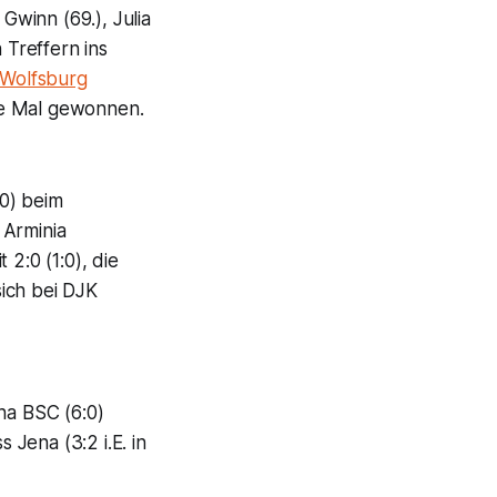
Gwinn (69.), Julia
 Treffern ins
 Wolfsburg
ge Mal gewonnen.
:0) beim
 Arminia
2:0 (1:0), die
sich bei DJK
ha BSC (6:0)
Jena (3:2 i.E. in