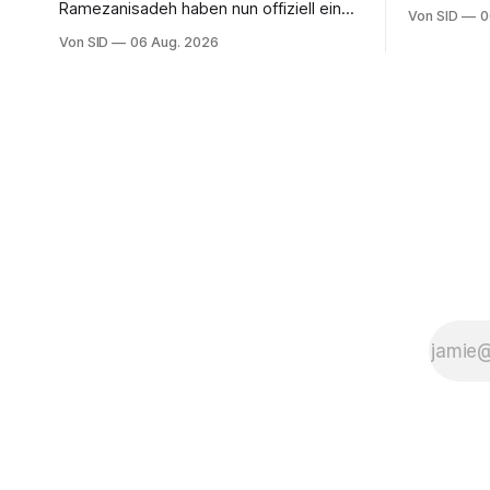
zwischen V
Ramezanisadeh haben nun offiziell eine
Von SID
0
nordameri
neue Heimat. Bei der Asienmeisterschaft
Von SID
06 Aug. 2026
mexikanisc
sangen sie die iranische Hymne nicht
mit.