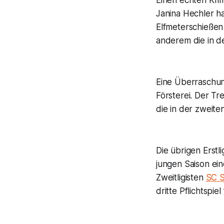
Einen echten Kri
Janina Hechler ha
Elfmeterschießen
anderem die in de
Eine Überraschun
Försterei. Der Tr
die in der zweite
Die übrigen Erstl
jungen Saison ei
Zweitligisten
SC 
dritte Pflichtspiel 