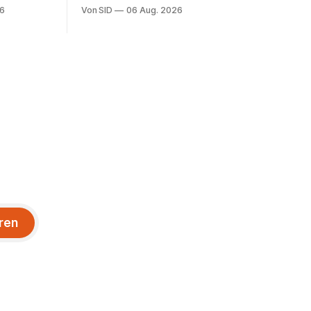
Scheitern.
26
Von SID
06 Aug. 2026
der größte
ren