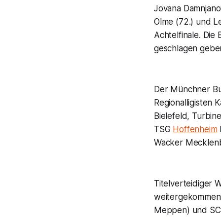
Jovana Damnjanovi
Olme (72.) und Le
Achtelfinale. Die
geschlagen geben
Der Münchner Bu
Regionalligisten
Bielefeld, Turbin
TSG
Hoffenheim
Wacker Mecklenbe
Titelverteidiger 
weitergekommen. A
Meppen) und S