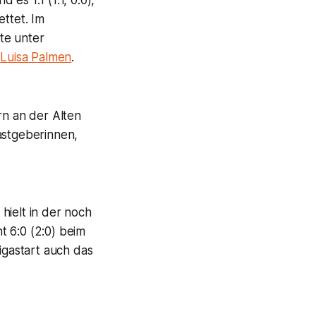
 es 1:1 (1:1, 0:0),
ettet. Im
te unter
n
Luisa Palmen
.
n an der Alten
astgeberinnen,
hielt in der noch
t 6:0 (2:0) beim
gastart auch das