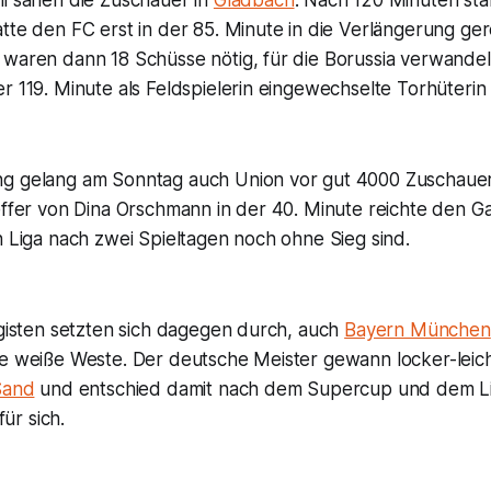
mi sahen die Zuschauer in
Gladbach
: Nach 120 Minuten stand
tte den FC erst in der 85. Minute in die Verlängerung ger
 waren dann 18 Schüsse nötig, für die Borussia verwandel
r 119. Minute als Feldspielerin eingewechselte Torhüteri
g gelang am Sonntag auch Union vor gut 4000 Zuschauer
effer von Dina Orschmann in der 40. Minute reichte den G
n Liga nach zwei Spieltagen noch ohne Sieg sind.
igisten setzten sich dagegen durch, auch
Bayern München
ne weiße Weste. Der deutsche Meister gewann locker-leich
Sand
und entschied damit nach dem Supercup und dem Li
für sich.