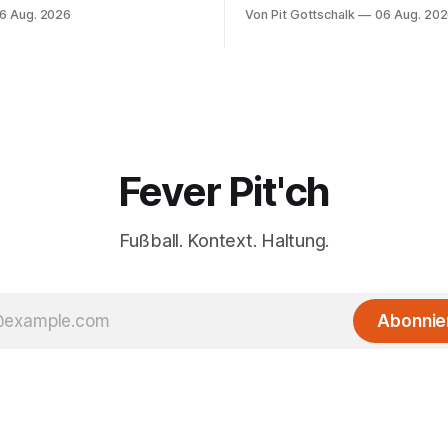
ereinen der
rechnen trotzdem mit seinem 
6 Aug. 2026
Von Pit Gottschalk
06 Aug. 20
kanischen MLS und der
Der Favorit ist ausgerechnet 
hen Liga MX.
Lokalrivale in Niedersachsen.
Fever Pit'ch
Fußball. Kontext. Haltung.
Abonnie