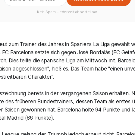
Kein Spam. Jederzeit abbestellbar.
rneut zum Trainer des Jahres in Spaniens La Liga gewählt 
 FC Barcelona setzte sich gegen José Bordalás (FC Getaf
urch. Dies teilte die spanische Liga am Mittwoch mit. Barce
Saison abgeschlossen", hieß es. Das Team habe "einen un
estreitbaren Charakter".
uszeichnung bereits in der vergangenen Saison erhalten. 
te des früheren Bundestrainers, dessen Team als erstes ü
er Saison gewonnen hat. Barcelona holte 94 Punkte und la
eal Madrid (86 Punkte).
 League gelang der Triumph jedoch erneut nicht. Barcelo