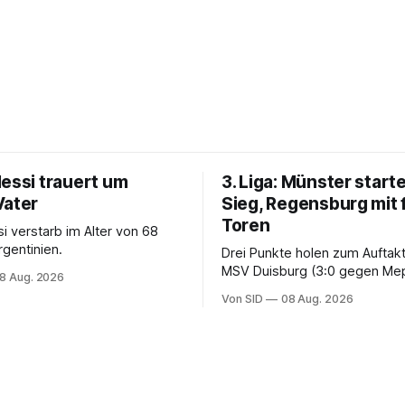
Messi trauert um
3. Liga: Münster starte
Vater
Sieg, Regensburg mit 
Toren
i verstarb im Alter von 68
rgentinien.
Drei Punkte holen zum Auftak
MSV Duisburg (3:0 gegen Me
8 Aug. 2026
der VfB Stuttgart II (3:2 gege
Von SID
08 Aug. 2026