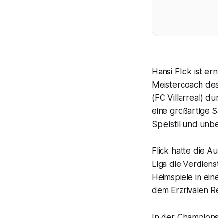
Hansi Flick ist e
Meistercoach des
(FC Villarreal) d
eine großartige 
Spielstil und unb
Flick hatte die A
Liga die Verdiens
Heimspiele in ein
dem Erzrivalen R
In der Champions