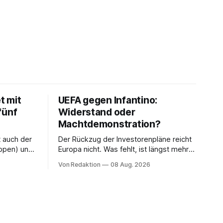
t mit
UEFA gegen Infantino:
fünf
Widerstand oder
Machtdemonstration?
t auch der
Der Rückzug der Investorenpläne reicht
ppen) und
Europa nicht. Was fehlt, ist längst mehr
n Havelse).
als eine Bedingung: der Rücktritt eines
Von Redaktion
08 Aug. 2026
einzelnen Mannes