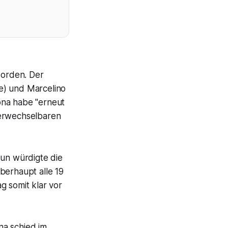
worden. Der
e) und Marcelino
lona habe "erneut
verwechselbaren
Nun würdigte die
berhaupt alle 19
g somit klar vor
na schied im