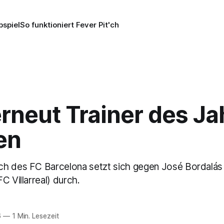
pspiel
So funktioniert Fever Pit'ch
erneut Trainer des Ja
en
h des FC Barcelona setzt sich gegen José Bordalás
C Villarreal) durch.
6
—
1 Min. Lesezeit