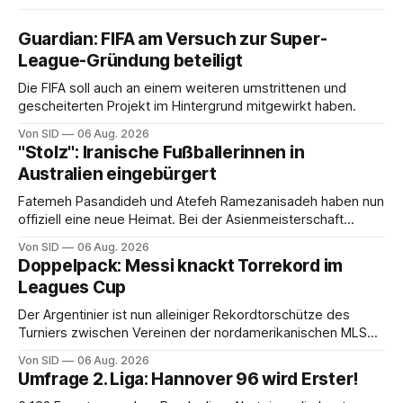
Guardian: FIFA am Versuch zur Super-
League-Gründung beteiligt
Die FIFA soll auch an einem weiteren umstrittenen und
gescheiterten Projekt im Hintergrund mitgewirkt haben.
Von SID
06 Aug. 2026
"Stolz": Iranische Fußballerinnen in
Australien eingebürgert
Fatemeh Pasandideh und Atefeh Ramezanisadeh haben nun
offiziell eine neue Heimat. Bei der Asienmeisterschaft
sangen sie die iranische Hymne nicht mit.
Von SID
06 Aug. 2026
Doppelpack: Messi knackt Torrekord im
Leagues Cup
Der Argentinier ist nun alleiniger Rekordtorschütze des
Turniers zwischen Vereinen der nordamerikanischen MLS
und der mexikanischen Liga MX.
Von SID
06 Aug. 2026
Umfrage 2. Liga: Hannover 96 wird Erster!