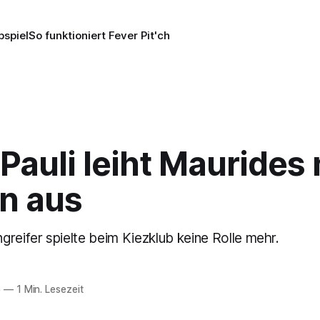
pspiel
So funktioniert Fever Pit'ch
 Pauli leiht Maurides
n aus
reifer spielte beim Kiezklub keine Rolle mehr.
5
—
1 Min. Lesezeit