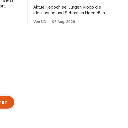
r setzt
rt.
Aktuell jedoch sei Jürgen Klopp die
Ideallösung und Sebastian Hoeneß in
Stuttgart sehr gut aufgehoben, so
Von SID
07 Aug. 2026
Wehrle.
ren