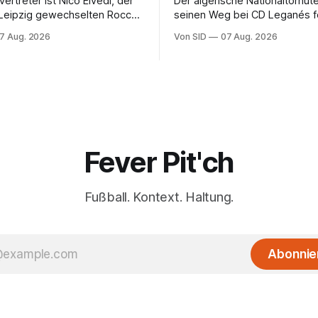
vertreter ist Nico Elvedi, der
Der algerische Nationaltorhüte
 Leipzig gewechselten Rocco
seinen Weg bei CD Leganés fo
zt.
7 Aug. 2026
Von SID
07 Aug. 2026
Fever Pit'ch
Fußball. Kontext. Haltung.
Abonnie