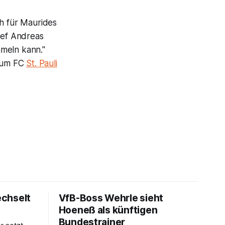
ch für Maurides
hef Andreas
mmeln kann."
 zum FC
St. Pauli
echselt
VfB-Boss Wehrle sieht
Hoeneß als künftigen
Bundestrainer