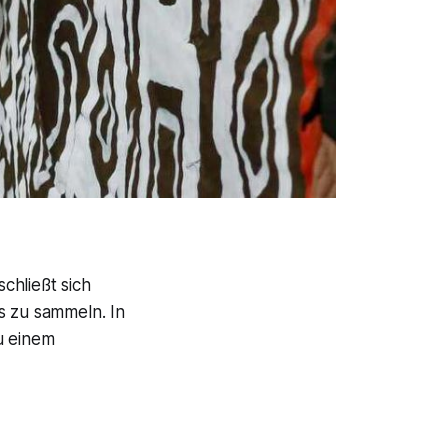
chließt sich
s zu sammeln. In
u einem