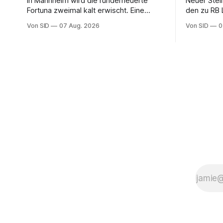
In Mannheim wird die runderneuerte
Neuer Stell
Fortuna zweimal kalt erwischt. Eine
den zu RB
vermeintliche Notbremse in der
Reitz erset
Von SID
07 Aug. 2026
Von SID
0
Anfangsphase sorgt für Zündstoff.