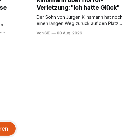
-
Klinsmann über Horror-
öse
Verletzung: "Ich hatte Glück"
Der Sohn von Jürgen Klinsmann hat noch
einen langen Weg zurück auf den Platz
er
vor sich.
.
Von SID
08 Aug. 2026
ren