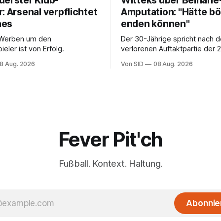
uerster Klub-
Witteks über Beinahe
: Arsenal verpflichtet
Amputation: "Hätte b
aes
enden können"
 Werben um den
Der 30-Jährige spricht nach d
ieler ist von Erfolg.
verlorenen Auftaktpartie der 2
Bundesliga offen über
8 Aug. 2026
Von SID
08 Aug. 2026
Schreckensstunden.
Fever Pit'ch
Fußball. Kontext. Haltung.
Abonnie