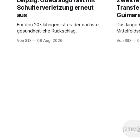
Leipzig: Ouédraogo fällt mit
Zweitte
Schulterverletzung erneut
Transfer
aus
Guimar
Für den 20-Jährigen ist es der nächste
Das lange
gesundheitliche Rückschlag.
Mittelfeldsp
Von SID
08 Aug. 2026
Von SID
0