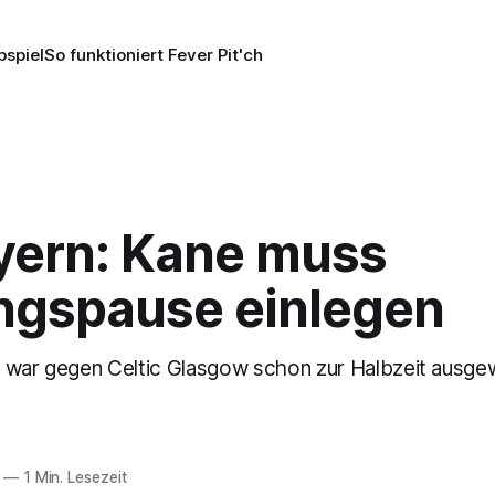
pspiel
So funktioniert Fever Pit'ch
yern: Kane muss
ingspause einlegen
 war gegen Celtic Glasgow schon zur Halbzeit ausge
—
1 Min. Lesezeit