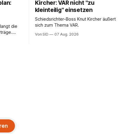
plan:
Kircher: VAR nicht "zu
kleinteilig" einsetzen
Schiedsrichter-Boss Knut Kircher äußert
sich zum Thema VAR.
langt die
träge.
Von SID
07 Aug. 2026
ung von
sein.
ren