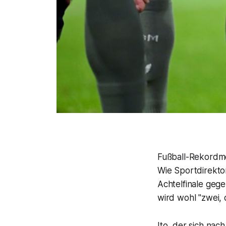
Fußball-Rekordme
Wie Sportdirekto
Achtelfinale geg
wird wohl "zwei, 
Ito, der sich na