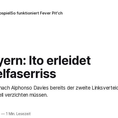
pspiel
So funktioniert Fever Pit'ch
ern: Ito erleidet
lfaserriss
 nach Alphonso Davies bereits der zweite Linksverteid
ell verzichten müssen.
6
—
1 Min. Lesezeit