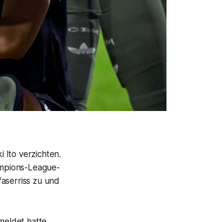
 Ito verzichten.
ampions-League-
faserriss zu und
eldet hatte,