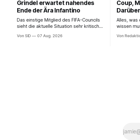
Grindel erwartet nahendes
Coup, Mi
Ende der Ära Infantino
Darüber
Das einstige Mitglied des FIFA-Councils
Alles, was
sieht die aktuelle Situation sehr kritisch
wissen mu
und hofft auf einen Neuanfang.
Von SID
07 Aug. 2026
Von Redakti