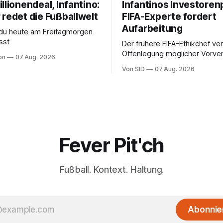
llionendeal, Infantino:
Infantinos Investoren
 redet die Fußballwelt
FIFA-Experte fordert
Aufarbeitung
 du heute am Freitagmorgen
sst
Der frühere FIFA-Ethikchef ver
Offenlegung möglicher Vorver
on
07 Aug. 2026
Diese könnten für die Bewert
Von SID
07 Aug. 2026
Infantinos Rolle entscheidend 
Fever Pit'ch
Fußball. Kontext. Haltung.
Abonnie