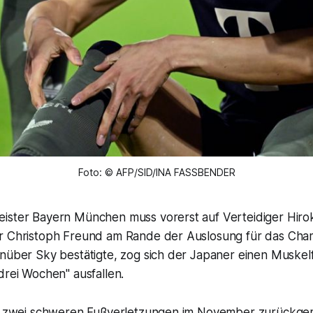
Foto: © AFP/SID/INA FASSBENDER
ister Bayern München muss vorerst auf Verteidiger Hiroki
r Christoph Freund am Rande der Auslosung für das Ch
enüber Sky bestätigte, zog sich der Japaner einen Muskel
drei Wochen" ausfallen.
ch zwei schweren Fußverletzungen im November zurückgem