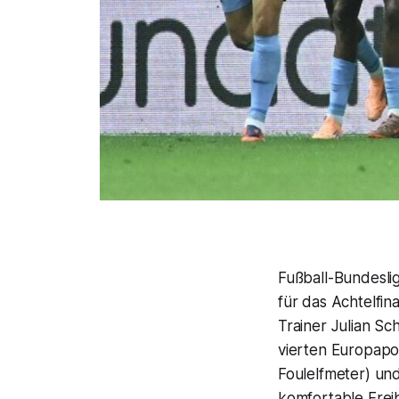
Fußball-Bundeslig
für das Achtelfin
Trainer Julian Sc
vierten Europapok
Foulelfmeter) und
komfortable Freib