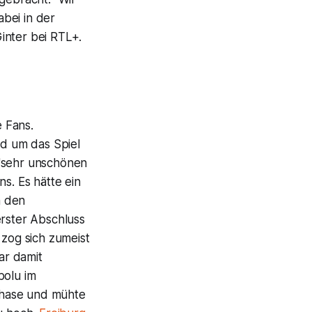
abei in der
inter bei RTL+.
 Fans.
d um das Spiel
 "sehr unschönen
ns. Es hätte ein
n den
erster Abschluss
 zog sich zumeist
ar damit
bolu im
Phase und mühte