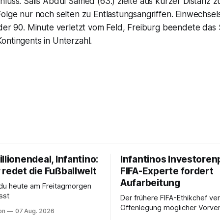
luss. Salis Abdul Samed (63.) zielte aus kurzer Distanz 
olge nur noch selten zu Entlastungsangriffen. Einwechsels
der 90. Minute verletzt vom Feld, Freiburg beendete das
ontingents in Unterzahl.
llionendeal, Infantino:
Infantinos Investoren
 redet die Fußballwelt
FIFA-Experte fordert
Aufarbeitung
 du heute am Freitagmorgen
sst
Der frühere FIFA-Ethikchef ver
Offenlegung möglicher Vorver
on
07 Aug. 2026
Diese könnten für die Bewert