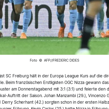
Foto © AFP//FREDERIC DIDES
ist SC Freiburg hält in der Europa League Kurs auf die dir
ale. Beim französischen Erstligisten OGC Nizza gewann da
huster am Donnerstagabend mit 3:1 (3:1) und feierte den d
al-Auftritt der Saison. Johan Manzambi (29.), Vincenzo Gr
 Derry Scherhant (42.) sorgten schon in der ersten Halbze
urger Führung. Kevin Carlos (25.) hatte Nizza in Führung 