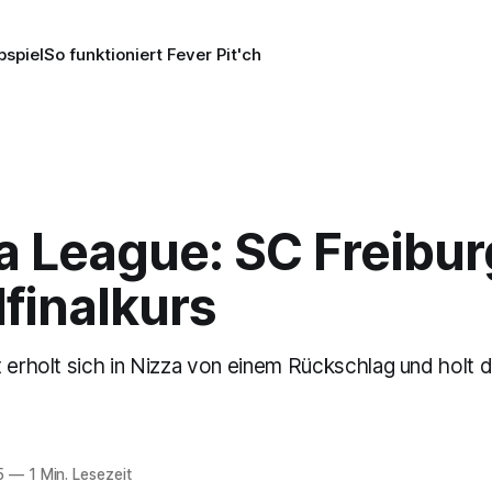
pspiel
So funktioniert Fever Pit'ch
 League: SC Freibur
finalkurs
t erholt sich in Nizza von einem Rückschlag und holt 
5
—
1 Min. Lesezeit