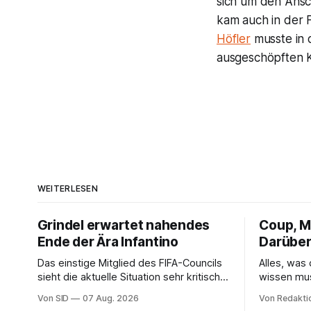
sich um den Ansch
kam auch in der F
Höfler
musste in 
ausgeschöpften K
WEITERLESEN
Grindel erwartet nahendes
Coup, Mi
Ende der Ära Infantino
Darüber
Das einstige Mitglied des FIFA-Councils
Alles, was
sieht die aktuelle Situation sehr kritisch
wissen mu
und hofft auf einen Neuanfang.
Von SID
07 Aug. 2026
Von Redakti