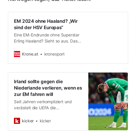
EM 2024 ohne Haaland? „Wir
sind der HSV Europas“
Eine EM-Endrunde ohne Superstar
Erling Haaland? Sieht so aus. Das
Gruppen-Aus der norwegischen
Nationalmannschaft war nach der
Krone.at
kronesport
0:1-Niederlage gegen…
Irland sollte gegen die
Niederlande verlieren, wenn es
zur EM fahren will
Seit Jahren verkompliziert und
verästelt die UEFA die
Qualifikationskriterien für ihre
Wettbewerbe immer weiter. So
kicker
kicker
dass nun ein Fall eintritt, in dem
einem Land eine Niederlage mehr