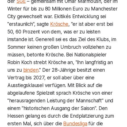
der
SGE
– gemeinsam mit Omar Marmoush, der im
Winter für bis zu 80 Millionen Euro zu Manchester
City gewechselt war. Ekitikés Entwicklung sei
"erstaunlich", sagte
Krösche
, "er ist aber erst bei
50, 60 Prozent von dem, was er zu leisten
imstande ist. Generell sei es das Ziel des Klubs, im
Sommer keinen großen Umbruch vollziehen zu
müssen, betonte Krösche. Bei Nationalspieler
Robin Koch strebt Krösche an, "ihn langfristig an
uns zu
binden
." Der 28-Jährige besitzt einen
Vertrag bis 2027, er soll aber über eine
Ausstiegsklausel verfügen. Mit Blick auf die
abgelaufene Spielzeit sprach Krösche von einer
"herausragenden Leistung der Mannschaft" und
einem "historischen Ausgang der Saison". Den
Hessen gelang es durch die Endplatzierung zum
ersten Mal, sich über die
Bundesliga
für die