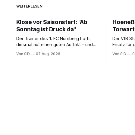
WEITERLESEN
Klose vor Saisonstart: "Ab
Hoeneß:
Sonntag ist Druck da"
Torwar
Der Trainer des 1. FC Nürnberg hofft
Der VfB St
diesmal auf einen guten Auftakt - und
Ersatz für
will auch aus eigenen Fehlern lernen.
zu verpflic
Von SID
07 Aug. 2026
Von SID
0
Schwaben 
Kapitän.