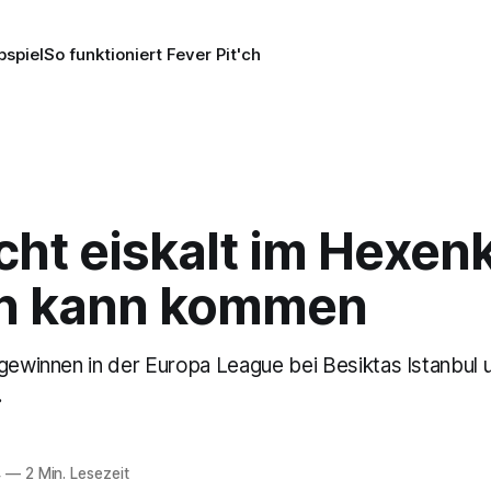
pspiel
So funktioniert Fever Pit'ch
cht eiskalt im Hexen
n kann kommen
gewinnen in der Europa League bei Besiktas Istanbul u
.
4
—
2 Min. Lesezeit