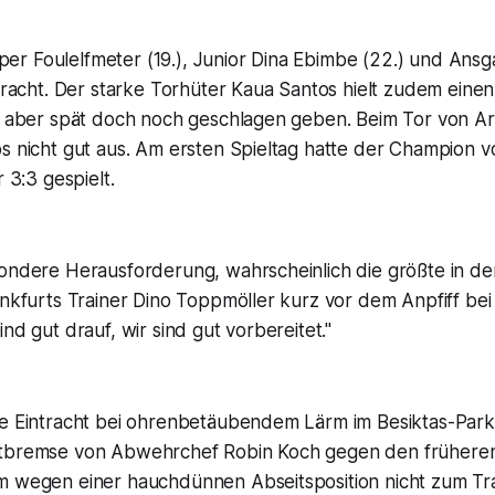
r Foulelfmeter (19.), Junior Dina Ebimbe (22.) und Ansga
ntracht. Der starke Torhüter Kaua Santos hielt zudem ein
ch aber spät doch noch geschlagen geben. Beim Tor von 
os nicht gut aus. Am ersten Spieltag hatte der Champion
r 3:3 gespielt.
sondere Herausforderung, wahrscheinlich die größte in de
ankfurts Trainer Dino Toppmöller kurz vor dem Anpfiff bei
nd gut drauf, wir sind gut vorbereitet."
ie Eintracht bei ohrenbetäubendem Lärm im Besiktas-Park
otbremse von Abwehrchef Robin Koch gegen den früher
m wegen einer hauchdünnen Abseitsposition nicht zum Tra