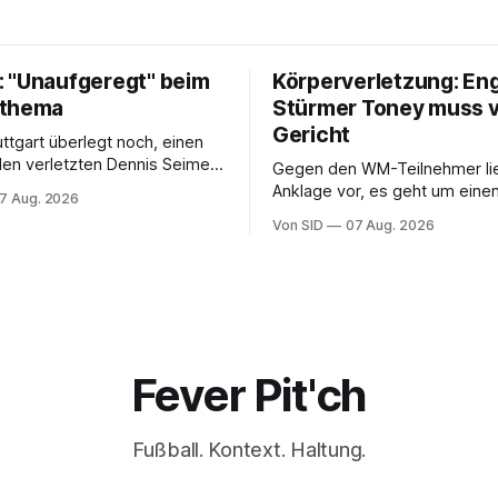
 "Unaufgeregt" beim
Körperverletzung: En
tthema
Stürmer Toney muss 
Gericht
uttgart überlegt noch, einen
 den verletzten Dennis Seimen
Gegen den WM-Teilnehmer lie
hten. Offen ist bei den
Anklage vor, es geht um einen 
7 Aug. 2026
auch die Frage nach dem
einem Londoner Nachtclub.
Von SID
07 Aug. 2026
Fever Pit'ch
Fußball. Kontext. Haltung.