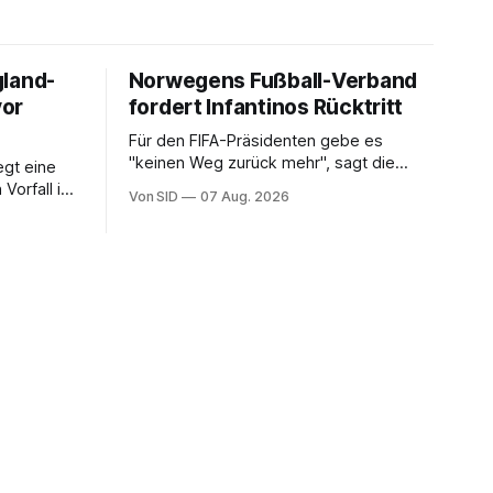
gland-
Norwegens Fußball-Verband
vor
fordert Infantinos Rücktritt
Für den FIFA-Präsidenten gebe es
"keinen Weg zurück mehr", sagt die
gt eine
NFF-Vorsitzende Lise Klaveness.
Vorfall in
Von SID
07 Aug. 2026