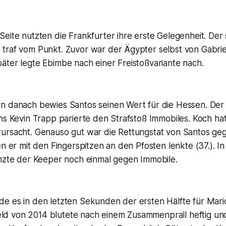
eite nutzten die Frankfurter ihre erste Gelegenheit. Der
traf vom Punkt. Zuvor war der Ägypter selbst von Gabriel
äter legte Ebimbe nach einer Freistoßvariante nach.
n danach bewies Santos seinen Wert für die Hessen. Der
ns Kevin Trapp parierte den Strafstoß Immobiles. Koch ha
ursacht. Genauso gut war die Rettungstat von Santos ge
en er mit den Fingerspitzen an den Pfosten lenkte (37.). In
änzte der Keeper noch einmal gegen Immobile.
e es in den letzten Sekunden der ersten Hälfte für Mari
 von 2014 blutete nach einem Zusammenprall heftig und