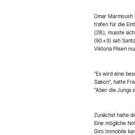
Omar Marmoush pe
trafen für die Ei
(28.), musste si
(90.+3) sah Sant
Viktoria Pilsen nu
"Es wird eine be
Saison", hatte Fr
"Aber die Jungs si
Zunächst hatte d
Eine mögliche N
Giro Immobile ka