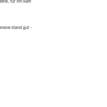
bine, für ihn kam
nsive stand gut -