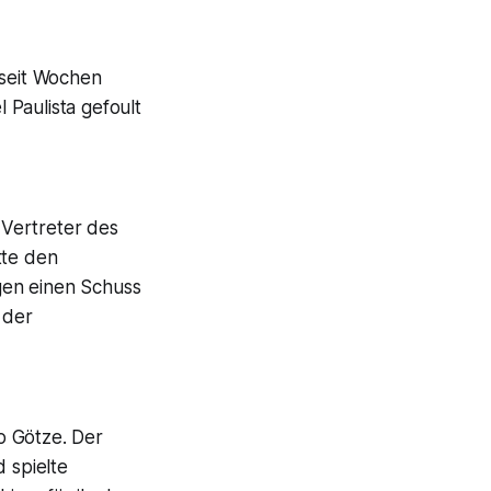
 seit Wochen
 Paulista gefoult
 Vertreter des
tte den
gen einen Schuss
 der
o Götze. Der
 spielte