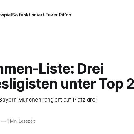
pspiel
So funktioniert Fever Pit'ch
hmen-Liste: Drei
sligisten unter Top 
ayern München rangiert auf Platz drei.
6
—
1 Min. Lesezeit