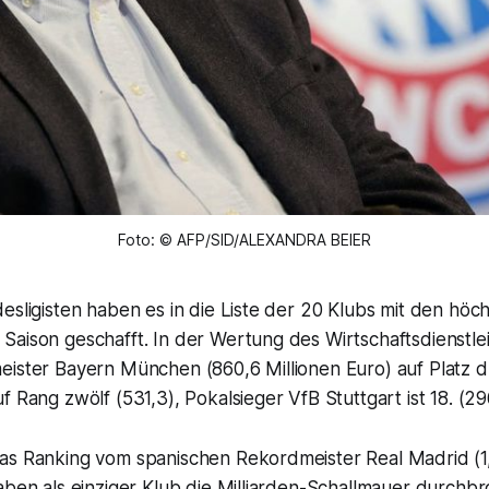
Foto: © AFP/SID/ALEXANDRA BEIER
esligisten haben es in die Liste der 20 Klubs mit den hö
aison geschafft. In der Wertung des Wirtschaftsdienstlei
ister Bayern München (860,6 Millionen Euro) auf Platz dr
f Rang zwölf (531,3), Pokalsieger VfB Stuttgart ist 18. (29
as Ranking vom spanischen Rekordmeister Real Madrid (1,1
aben als einziger Klub die Milliarden-Schallmauer durchbr