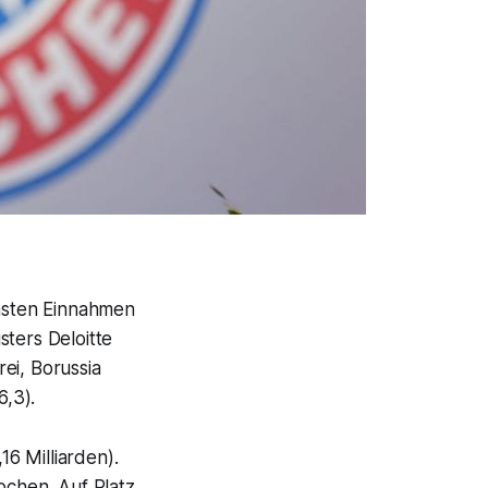
chsten Einnahmen
sters Deloitte
ei, Borussia
6,3).
6 Milliarden).
ochen. Auf Platz