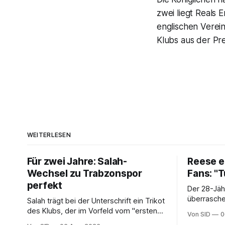
zwei liegt Reals 
englischen Verei
Klubs aus der Pre
WEITERLESEN
Für zwei Jahre: Salah-
Reese e
Wechsel zu Trabzonspor
Fans: "T
perfekt
Der 28-Jä
überrasch
Salah trägt bei der Unterschrift ein Trikot
Wolfsburg
des Klubs, der im Vorfeld vom "ersten
Von SID
0
Schritt einer unvergesslichen Reise"