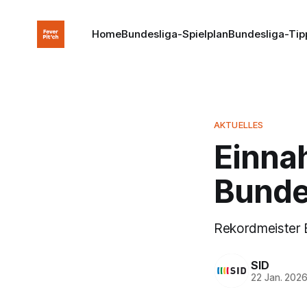
Home
Bundesliga-Spielplan
Bundesliga-Tip
AKTUELLES
Einna
Bunde
Rekordmeister B
SID
22 Jan. 202