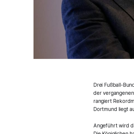
Drei Fußball-Bund
der vergangenen S
rangiert Rekordme
Dortmund liegt au
Angeführt wird d
Die Königlichen h