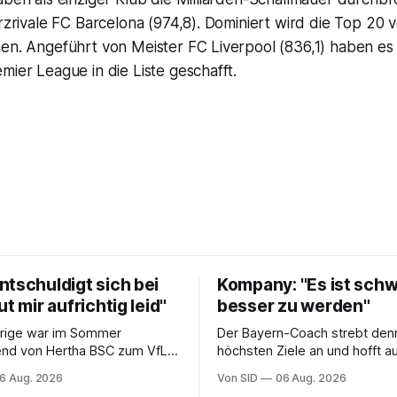
Erzrivale FC Barcelona (974,8). Dominiert wird die Top 20 
nen. Angeführt von Meister FC Liverpool (836,1) haben es
mier League in die Liste geschafft.
ntschuldigt sich bei
Kompany: "Es ist schw
ut mir aufrichtig leid"
besser zu werden"
hrige war im Sommer
Der Bayern-Coach strebt den
end von Hertha BSC zum VfL
höchsten Ziele an und hofft a
 gewechselt.
Verbesserungen.
6 Aug. 2026
Von SID
06 Aug. 2026