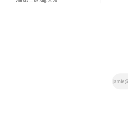
Von SID
06 Aug. 2026
gesprochen hatte.