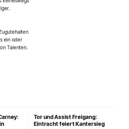
es keineswegs
lger.
 Zugutehalten
s ein oder
on Talenten.
Carney:
Tor und Assist Freigang:
in
Eintracht feiert Kantersieg