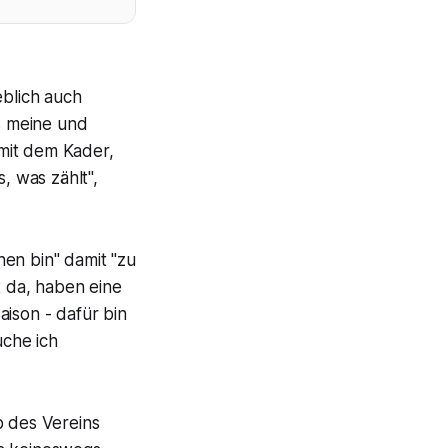
blich auch
ss meine und
mit dem Kader,
, was zählt",
chen bin" damit "zu
t da, haben eine
aison - dafür bin
uche ich
 des Vereins