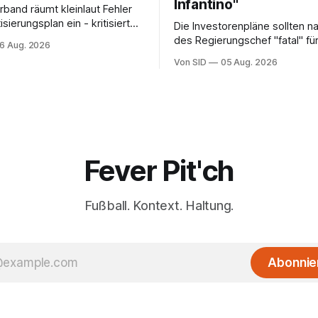
Infantino"
rband räumt kleinlaut Fehler
isierungsplan ein - kritisiert
Die Investorenpläne sollten n
die Gegner.
des Regierungschef "fatal" für
6 Aug. 2026
Amtszeit sein.
Von SID
05 Aug. 2026
Fever Pit'ch
Fußball. Kontext. Haltung.
Abonnie