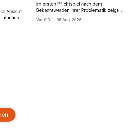
Im ersten Pflichtspiel nach dem
Bekanntwerden ihrer Problematik zeigt
ach Ansicht
die Eintracht-Kapitänin beim lockeren
 Infantinos
Von SID
05 Aug. 2026
Sieg eine starke Leistung.
ren