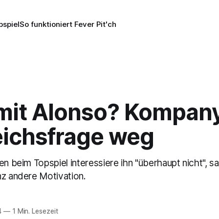
pspiel
So funktioniert Fever Pit'ch
 mit Alonso? Kompany
eichsfrage weg
en beim Topspiel interessiere ihn "überhaupt nicht", sa
nz andere Motivation.
4
—
1 Min. Lesezeit