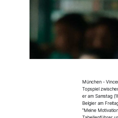
München - Vincen
Topspiel zwische
er am Samstag (1
Belgier am Freita
"Meine Motivation
Tabellenführer u