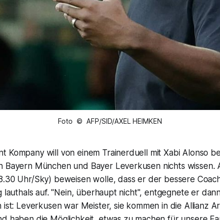
Foto © AFP/SID/AXEL HEIMKEN
t Kompany will von einem Trainerduell mit Xabi Alonso b
n Bayern München und Bayer Leverkusen nichts wissen. A
8.30 Uhr/Sky) beweisen wolle, dass er der bessere Coach 
g lauthals auf. "Nein, überhaupt nicht", entgegnete er dan
 ist: Leverkusen war Meister, sie kommen in die Allianz Ar
nd haben die Möglichkeit, etwas zu machen für unsere Fan