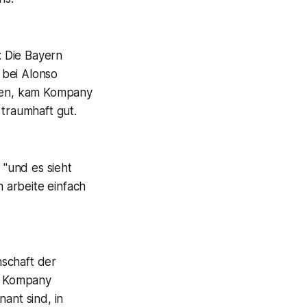
: Die Bayern
 bei Alonso
tten, kam Kompany
 traumhaft gut.
 "und es sieht
h arbeite einfach
nschaft der
te Kompany
ant sind, in