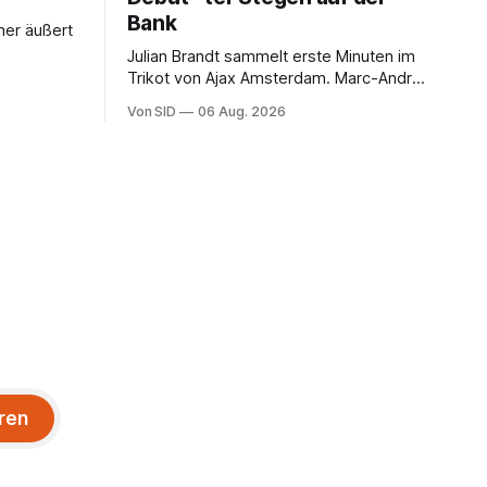
Bank
her äußert
Julian Brandt sammelt erste Minuten im
Trikot von Ajax Amsterdam. Marc-André
ter Stegen muss sich gedulden.
Von SID
06 Aug. 2026
ren