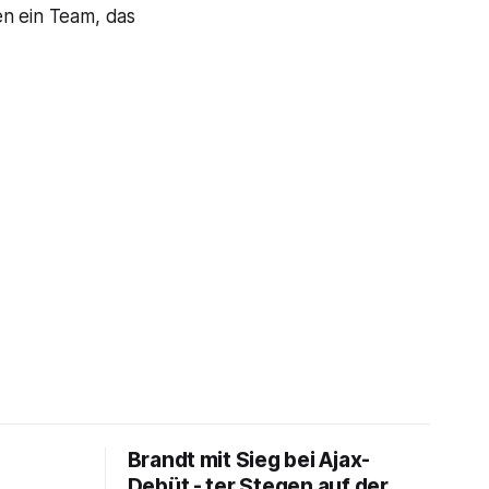
en ein Team, das
Brandt mit Sieg bei Ajax-
Debüt - ter Stegen auf der