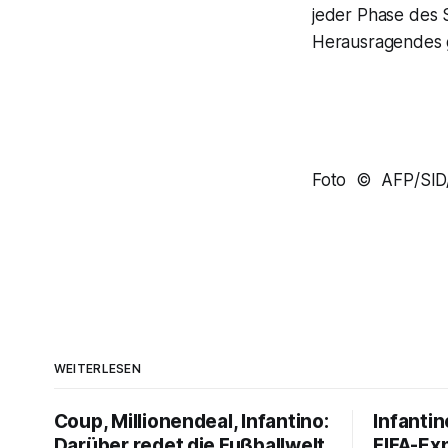
jeder Phase des 
Herausragendes ge
Foto © AFP/SI
WEITERLESEN
Coup, Millionendeal, Infantino:
Infantin
Darüber redet die Fußballwelt
FIFA-Ex