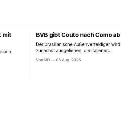
t mit
BVB gibt Couto nach Como ab
Der brasilianische Außenverteidiger wird
zunächst ausgeliehen, die Italiener
seinen
erhalten angeblich eine Kaufoption.
Von SID
06 Aug. 2026