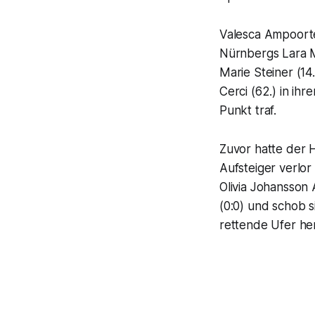
Valesca Ampoorte
Nürnbergs Lara M
Marie Steiner (14
Cerci (62.) in ih
Punkt traf.
Zuvor hatte der 
Aufsteiger verlor
Olivia Johansson 
(0:0) und schob s
rettende Ufer he