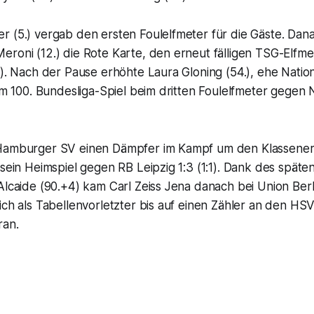
r (5.) vergab den ersten Foulelfmeter für die Gäste. Dan
eroni (12.) die Rote Karte, den erneut fälligen TSG-Elfm
.). Nach der Pause erhöhte Laura Gloning (54.), ehe Nation
rem 100. Bundesliga-Spiel beim dritten Foulelfmeter gege
Hamburger SV einen Dämpfer im Kampf um den Klassenerha
 sein Heimspiel gegen RB Leipzig 1:3 (1:1). Dank des späte
Alcaide (90.+4) kam Carl Zeiss Jena danach bei Union Berl
ich als Tabellenvorletzter bis auf einen Zähler an den HS
ran.