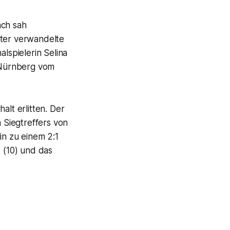
ach sah
eter verwandelte
alspielerin Selina
n Nürnberg vom
lt erlitten. Der
n Siegtreffers von
in zu einem 2:1
V (10) und das