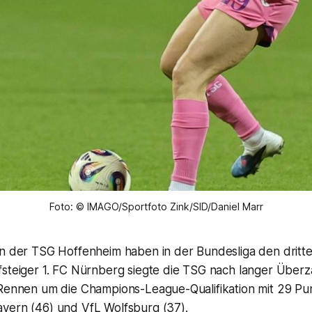
Foto: © IMAGO/Sportfoto Zink/SID/Daniel Marr
en der TSG Hoffenheim haben in der Bundesliga den dritte
steiger 1. FC Nürnberg siegte die TSG nach langer Überzah
 Rennen um die Champions-League-Qualifikation mit 29 Pu
yern (46) und VfL Wolfsburg (37).