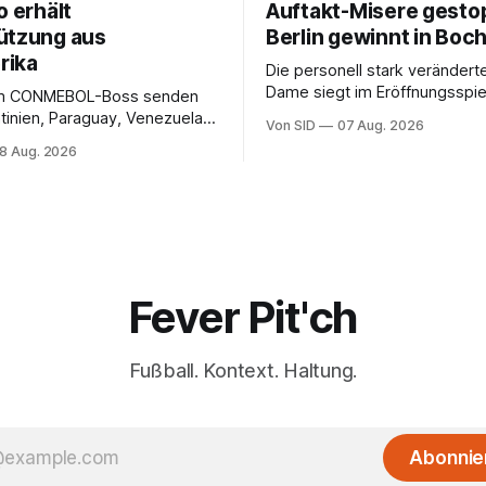
o erhält
Auftakt-Misere gesto
ützung aus
Berlin gewinnt in Bo
rika
Die personell stark veränderte
Dame siegt im Eröffnungsspiel
m CONMEBOL-Boss senden
Bundesliga.
tinien, Paraguay, Venezuela
Von SID
07 Aug. 2026
r versöhnliche Töne.
8 Aug. 2026
Fever Pit'ch
Fußball. Kontext. Haltung.
Abonnie