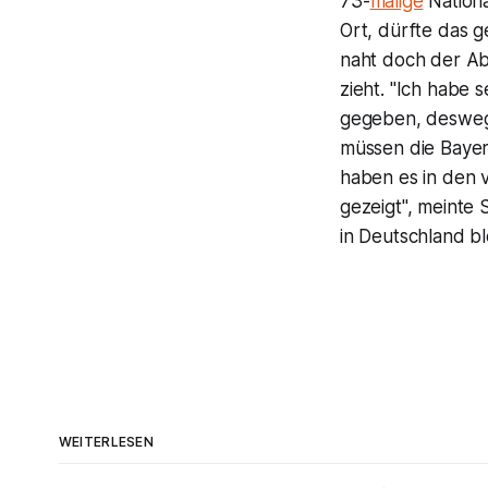
73-
malige
Nationa
Ort, dürfte das g
naht doch der Abs
zieht. "Ich habe 
gegeben, deswege
müssen die Bayer
haben es in den 
gezeigt", meinte 
in Deutschland bl
WEITERLESEN