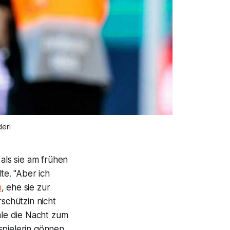
erl
 als sie am frühen
e. "Aber ich
n
, ehe sie zur
rschützin nicht
le die Nacht zum
spielerin gönnen,