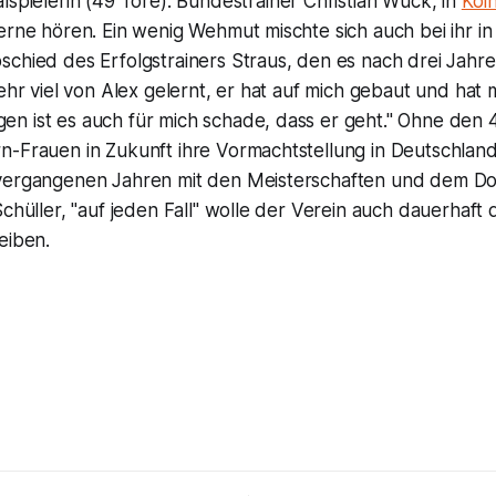
lspielerin (49 Tore). Bundestrainer Christian Wück, in
Köl
erne hören. Ein wenig Wehmut mischte sich auch bei ihr i
chied des Erfolgstrainers Straus, den es nach drei Jahre
sehr viel von Alex gelernt, er hat auf mich gebaut und hat
n ist es auch für mich schade, dass er geht." Ohne den 
n-Frauen in Zukunft ihre Vormachtstellung in Deutschlan
vergangenen Jahren mit den Meisterschaften und dem Dou
Schüller, "auf jeden Fall" wolle der Verein auch dauerhaft
eiben.