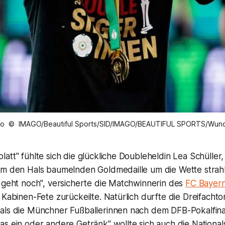
to © IMAGO/Beautiful Sports/SID/IMAGO/BEAUTIFUL SPORTS/Wund
att" fühlte sich die glückliche Doubleheldin Lea Schüller,
um den Hals baumelnden Goldmedaille um die Wette strahlt
y geht noch", versicherte die Matchwinnerin des
FC Bayer
 Kabinen-Fete zurückeilte. Natürlich durfte die Dreifachto
als die Münchner Fußballerinnen nach dem DFB-Pokalfina
s ein oder andere Getränk" wollte sich auch die National