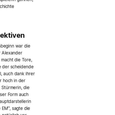
chichte
pektiven
nbeginn war die
r Alexander
ie macht die Tore,
te der scheidende
, auch dank ihrer
r hoch in der
e Stürmerin, die
ieser Form auch
auptdarstellerin
e EM", sagte die