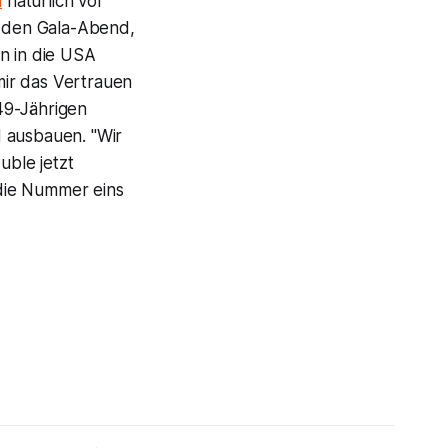
n
natürlich vor
n den Gala-Abend,
n in die USA
 mir das Vertrauen
49-Jährigen
d ausbauen. "Wir
ble jetzt
 die Nummer eins