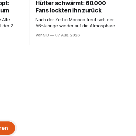
ppt:
Hütter schwärmt: 60.000
chum
Fans lockten ihn zurück
 Alte
Nach der Zeit in Monaco freut sich der
 der 2.
56-Jährige wieder auf die Atmosphäre in
der Bundesliga.
Von SID
07 Aug. 2026
ren