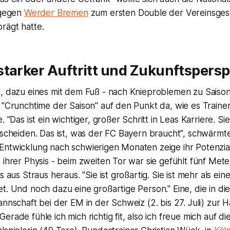
 gegen
Werder Bremen
zum ersten Double der Vereinsges
rägt hatte.
starker Auftritt und Zukunftspers
e, dazu eines mit dem Fuß - nach Knieproblemen zu Saiso
 "Crunchtime der Saison" auf den Punkt da, wie es Traine
. "Das ist ein wichtiger, großer Schritt in Leas Karriere. S
ntscheiden. Das ist, was der FC Bayern braucht", schwärm
Entwicklung nach schwierigen Monaten zeige ihr Potenzial
 ihrer Physis - beim zweiten Tor war sie gefühlt fünf Mete
s aus Straus heraus. "Sie ist großartig. Sie ist mehr als ein
t. Und noch dazu eine großartige Person." Eine, die in d
annschaft bei der EM in der Schweiz (2. bis 27. Juli) zur H
rade fühle ich mich richtig fit, also ich freue mich auf di