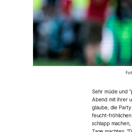
Fo
Sehr müde und "pl
Abend mit ihrer 
glaube, die Part
feucht-fröhlichen
schlapp machen, 
Tage machten. "Da