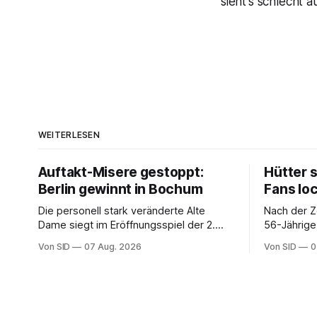
sieht's schlecht au
WEITERLESEN
Auftakt-Misere gestoppt:
Hütter 
Berlin gewinnt in Bochum
Fans lo
Die personell stark veränderte Alte
Nach der Z
Dame siegt im Eröffnungsspiel der 2.
56-Jährige
Bundesliga.
der Bundes
Von SID
07 Aug. 2026
Von SID
0