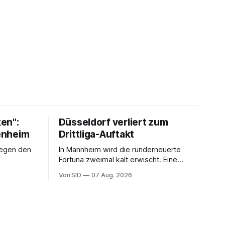
en":
Düsseldorf verliert zum
fenheim
Drittliga-Auftakt
gegen den
In Mannheim wird die runderneuerte
Fortuna zweimal kalt erwischt. Eine
vermeintliche Notbremse in der
Von SID
07 Aug. 2026
Anfangsphase sorgt für Zündstoff.