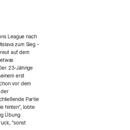
ions League nach
islava zum Sieg -
efreut auf dem
 etwas
 Der 23-Jährige
seinem erst
 schon vor dem
 der
chließende Partie
e hinten", lobte
nig Übung
ruck, "sonst