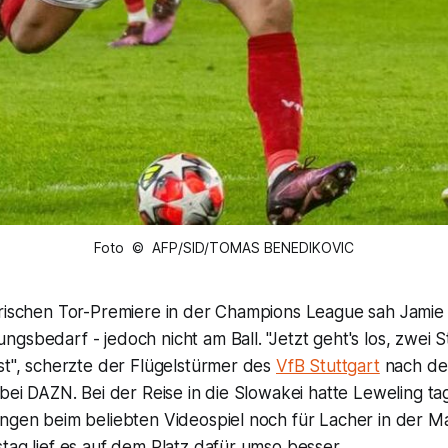
Foto © AFP/SID/TOMAS BENEDIKOVIC
orischen Tor-Premiere in der Champions League sah Jamie
gsbedarf - jedoch nicht am Ball. "Jetzt geht's los, zwei
st", scherzte der Flügelstürmer des
VfB Stuttgart
nach dem
 bei DAZN. Bei der Reise in die Slowakei hatte Leweling ta
ungen beim beliebten Videospiel noch für Lacher in der M
tag lief es auf dem Platz dafür umso besser.