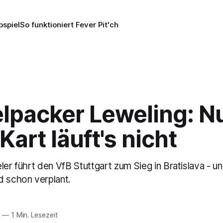
pspiel
So funktioniert Fever Pit'ch
lpacker Leweling: Nu
Kart läuft's nicht
ler führt den VfB Stuttgart zum Sieg in Bratislava - u
d schon verplant.
5
—
1 Min. Lesezeit