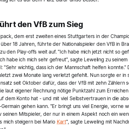
führt den VfB zum Sieg
pack, dem erst zweiten eines Stuttgarters in der Champ
ber 18 Jahren, führte der Nationalspieler den VfB in Brat
 zu den Play-offs weit auf. "Ich habe mich jetzt nicht so g
lich habe ich mich sehr gefreut", sagte Leweling zu seinem
: "Sehr wichtig, dass ich der Mannschaft helfen konnte."
uletzt zwei Monate lang verletzt gefehlt. Nun sorgte er in 
insatz seit Oktober dafür, dass der VfB mit zehn Zählern
die laut eigener Rechnung nötige Punktzahl zum Erreichen
 dem Konto hat - und mit viel Selbstvertrauen in die abs
-Germain gehen kann. "Er bringt uns viel Energie, vorne wi
 seinen Mitspieler, der nur in einem Aspekt noch ein we
s mich steigern bei Mario
Kart
", sagte Leweling mit Nachd