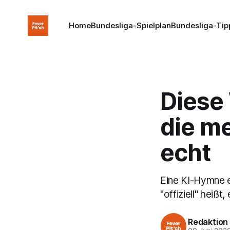
Home
Bundesliga-Spielplan
Bundesliga-Tip
Diese
die me
echt
Eine KI-Hymne e
"offiziell" heiß
Redaktion