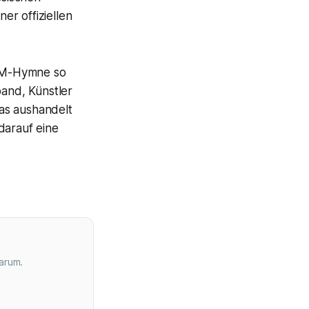
er offiziellen
 WM-Hymne so
and, Künstler
as aushandelt
darauf eine
arum.