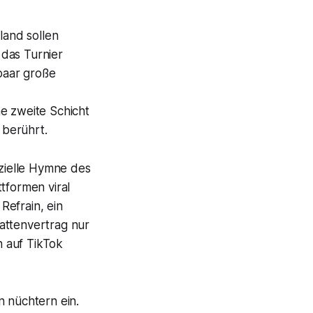
land sollen
 das Turnier
 paar große
e zweite Schicht
 berührt.
izielle Hymne des
tformen viral
Refrain, ein
attenvertrag nur
h auf TikTok
n nüchtern ein.