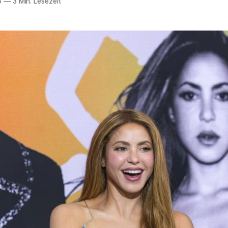
6
—
3 Min. Lesezeit