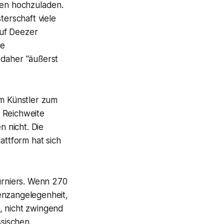
men hochzuladen.
terschaft viele
auf Deezer
ie
 daher "äußerst
om Künstler zum
 Reichweite
 nicht. Die
attform hat sich
Turniers. Wenn 270
zenzangelegenheit,
t, nicht zwingend
ssischen