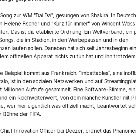
er Song zur WM "Dai Dai", gesungen von Shakira. In Deutsch
n Helene Fischer und "Kurz für immer" von Wincent Weiss
iten. Das ist die etablierte Ordnung: Ein Weltverband, ein
Songs, die im Stadion, in den Werbepausen und in den
en laufen sollen. Daneben hat sich seit Jahresbeginn ein
 dem offiziellen Apparat nichts zu tun hat und ihn trotzdem
 Beispiel kommt aus Frankreich. "Imbattables", eine inoff
alo, ist in den sozialen Netzwerken und auf Streamingplat
 Millionen Aufrufe gesammelt. Eine Software-Stimme, ein 
 und ein Reichweitenwert, von dem manche Künstler mit Pl
e, wer hier eigentlich was offiziell macht, beantwortet sic
r Bühne der FIFA.
 Chief Innovation Officer bei Deezer, ordnet das Phänome