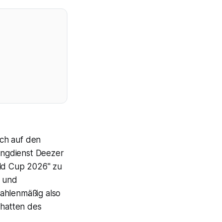
ch auf den
ingdienst Deezer
rld Cup 2026" zu
t und
zahlenmäßig also
chatten des