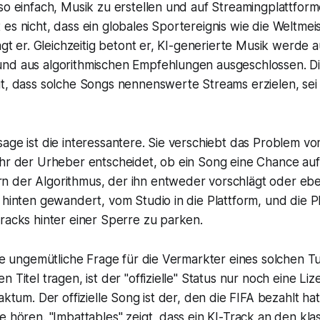
so einfach, Musik zu erstellen und auf Streamingplattfor
es nicht, dass ein globales Sportereignis wie die Weltmeis
sagt er. Gleichzeitig betont er, KI-generierte Musik werde 
nd aus algorithmischen Empfehlungen ausgeschlossen. D
it, dass solche Songs nennenswerte Streams erzielen, sei
age ist die interessantere. Sie verschiebt das Problem v
ehr der Urheber entscheidet, ob ein Song eine Chance auf
 der Algorithmus, der ihn entweder vorschlägt oder eben
 hinten gewandert, vom Studio in die Plattform, und die Pl
racks hinter einer Sperre zu parken.
ine ungemütliche Frage für die Vermarkter eines solchen 
n Titel tragen, ist der "offizielle" Status nur noch eine Li
Faktum. Der offizielle Song ist der, den die FIFA bezahlt ha
e hören. "Imbattables" zeigt, dass ein KI-Track an den kla