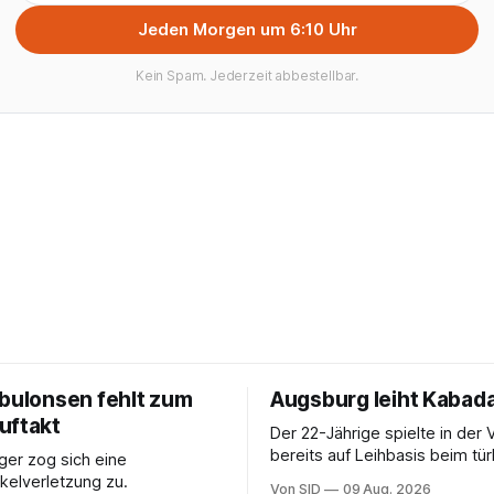
Jeden Morgen um 6:10 Uhr
Kein Spam. Jederzeit abbestellbar.
ebulonsen fehlt zum
Augsburg leiht Kabada
uftakt
Der 22-Jährige spielte in der 
bereits auf Leihbasis beim tü
er zog sich eine
Erstligisten Gaziantep FK.
elverletzung zu.
Von SID
09 Aug. 2026