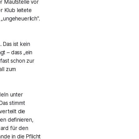
r Mautstelle vor
 Klub leitete
 „ungeheuerlich".
 Das ist kein
gt – dass „ein
 fast schon zur
all zum
deln unter
 Das stimmt
erteilt die
en definieren,
dard für den
e in die Pflicht