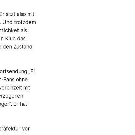
 sitzt also mit
t. Und trotzdem
lichkeit als
in Klub das
er den Zustand
portsendung „El
rn-Fans ohne
ereinzelt mit
berzogenen
ger". Er hat
präfektur vor