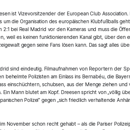
esen ist Vizevorsitzender der European Club Association. Er
s um die Organisation des europäischen Klubfußballs geh
 2:1 bei Real Madrid vor den Kameras und muss die Öffent
n, weil es keinen funktionierenden Kanal gibt, über den e
zeigewalt gegen seine Fans lösen kann. Das sagt alles üb
adrid sind eindeutig. Filmaufnahmen von Reportern der S
n behelmte Polizisten am Einlass ins Bernabéu, die Baye
ss einschüchtern, schubsen, aus der Menge ziehen und v
. Ein Mann blutet am Kopf. Dreesen spricht von „völlig ü
panischen Polizei" gegen „sich friedlich verhaltende Anhän
im November schon recht gehabt – als die Pariser Polizei