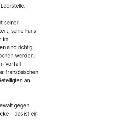
Leerstelle.
t seiner
ert, seine Fans
r im
n sind richtig
prochen werden.
n Vorfall
er französischen
Beteiligten an
gewalt gegen
cke – das ist ein