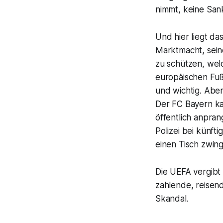
nimmt, keine Sank
Und hier liegt da
Marktmacht, seine
zu schützen, wel
europäischen Fußb
und wichtig. Aber
Der FC Bayern ka
öffentlich anpran
Polizei bei künfti
einen Tisch zwing
Die UEFA vergibt 
zahlende, reisend
Skandal.