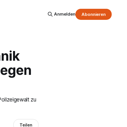
Anmelden
Abonnieren
hnik
 gegen
olizeigewalt zu
Teilen