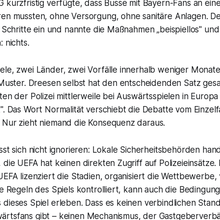
 kurzfristig verfügte, dass Busse mit Bayern-Fans an eine
ren mussten, ohne Versorgung, ohne sanitäre Anlagen. Der
e Schritte ein und nannte die Maßnahmen „beispiellos" und
 nichts.
le, zwei Länder, zwei Vorfälle innerhalb weniger Monate.
 Muster. Dreesen selbst hat den entscheidenden Satz gesa
ten der Polizei mittlerweile bei Auswärtsspielen in Europa
". Das Wort Normalität verschiebt die Debatte vom Einzelf
 Nur zieht niemand die Konsequenz daraus.
sst sich nicht ignorieren: Lokale Sicherheitsbehörden han
 die UEFA hat keinen direkten Zugriff auf Polizeieinsätze.
UEFA lizenziert die Stadien, organisiert die Wettbewerbe, v
ie Regeln des Spiels kontrolliert, kann auch die Bedingung
 dieses Spiel erleben. Dass es keinen verbindlichen Stan
rtsfans gibt – keinen Mechanismus, der Gastgeberverbänd