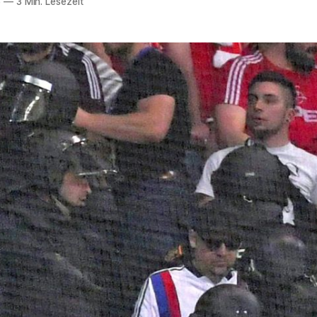
6
—
3 Min. Lesezeit