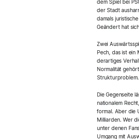
dem Spiel bei PSG
der Stadt aushar
damals juristisch
Geändert hat sich:
Zwei Auswärtsspie
Pech, das ist ein
derartiges Verhal
Normalität gehört
Strukturproblem.
Die Gegenseite lä
nationalem Recht,
formal. Aber die 
Milliarden. Wer d
unter denen Fans
Umgang mit Auswä